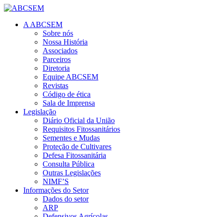
A ABCSEM
Sobre nós
Nossa História
Associados
Parceiros
Diretoria
Equipe ABCSEM
Revistas
Código de ética
Sala de Imprensa
Legislação
Diário Oficial da União
Requisitos Fitossanitários
Sementes e Mudas
Proteção de Cultivares
Defesa Fitossanitária
Consulta Pública
Outras Legislações
NIMF’S
Informações do Setor
Dados do setor
ARP
Defensivos Agrícolas