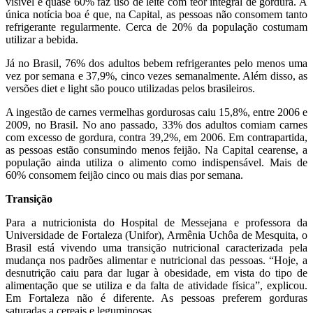
visível e quase 60% faz uso de leite com teor integral de gordura. A
única notícia boa é que, na Capital, as pessoas não consomem tanto
refrigerante regularmente. Cerca de 20% da população costumam
utilizar a bebida.
Já no Brasil, 76% dos adultos bebem refrigerantes pelo menos uma
vez por semana e 37,9%, cinco vezes semanalmente. Além disso, as
versões diet e light são pouco utilizadas pelos brasileiros.
A ingestão de carnes vermelhas gordurosas caiu 15,8%, entre 2006 e
2009, no Brasil. No ano passado, 33% dos adultos comiam carnes
com excesso de gordura, contra 39,2%, em 2006. Em contrapartida,
as pessoas estão consumindo menos feijão. Na Capital cearense, a
população ainda utiliza o alimento como indispensável. Mais de
60% consomem feijão cinco ou mais dias por semana.
Transição
Para a nutricionista do Hospital de Messejana e professora da
Universidade de Fortaleza (Unifor), Armênia Uchôa de Mesquita, o
Brasil está vivendo uma transição nutricional caracterizada pela
mudança nos padrões alimentar e nutricional das pessoas. “Hoje, a
desnutrição caiu para dar lugar à obesidade, em vista do tipo de
alimentação que se utiliza e da falta de atividade física”, explicou.
Em Fortaleza não é diferente. As pessoas preferem gorduras
saturadas a cereais e leguminosas.