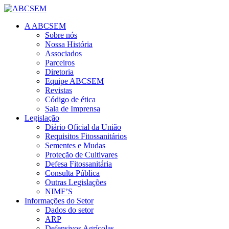
A ABCSEM
Sobre nós
Nossa História
Associados
Parceiros
Diretoria
Equipe ABCSEM
Revistas
Código de ética
Sala de Imprensa
Legislação
Diário Oficial da União
Requisitos Fitossanitários
Sementes e Mudas
Proteção de Cultivares
Defesa Fitossanitária
Consulta Pública
Outras Legislações
NIMF’S
Informações do Setor
Dados do setor
ARP
Defensivos Agrícolas