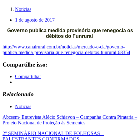
Noticias
1 de agosto de 2017
Governo publica medida provisória que renegocia os
débitos do Funrural
http://www.canalrural.com.br/noticias/mercado-e-cia/governo-
publica-medida-provisoria-que-renegocia-debitos-funrural-68354
Compartilhe isso:
Compartilhar
Relacionado
Noticias
Navegação
Abcsem- Entrevista Alécio Schiavon – Campanha Contra Pirataria –
Projeto Nacional de Proteção às Sementes
de
2° SEMINÁRIO NACIONAL DE FOLHOSAS –
Post
PALESTRANTES CONFIRMADOS