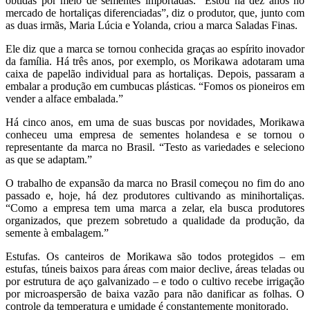
obtidas por meio de sementes importadas. “Estou há dez anos no
mercado de hortaliças diferenciadas”, diz o produtor, que, junto com
as duas irmãs, Maria Lúcia e Yolanda, criou a marca Saladas Finas.
Ele diz que a marca se tornou conhecida graças ao espírito inovador
da família. Há três anos, por exemplo, os Morikawa adotaram uma
caixa de papelão individual para as hortaliças. Depois, passaram a
embalar a produção em cumbucas plásticas. “Fomos os pioneiros em
vender a alface embalada.”
Há cinco anos, em uma de suas buscas por novidades, Morikawa
conheceu uma empresa de sementes holandesa e se tornou o
representante da marca no Brasil. “Testo as variedades e seleciono
as que se adaptam.”
O trabalho de expansão da marca no Brasil começou no fim do ano
passado e, hoje, há dez produtores cultivando as minihortaliças.
“Como a empresa tem uma marca a zelar, ela busca produtores
organizados, que prezem sobretudo a qualidade da produção, da
semente à embalagem.”
Estufas. Os canteiros de Morikawa são todos protegidos – em
estufas, túneis baixos para áreas com maior declive, áreas teladas ou
por estrutura de aço galvanizado – e todo o cultivo recebe irrigação
por microaspersão de baixa vazão para não danificar as folhas. O
controle da temperatura e umidade é constantemente monitorado.