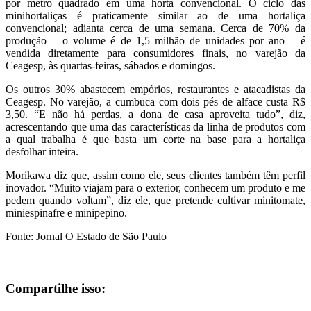
por metro quadrado em uma horta convencional. O ciclo das
minihortaliças é praticamente similar ao de uma hortaliça
convencional; adianta cerca de uma semana. Cerca de 70% da
produção – o volume é de 1,5 milhão de unidades por ano – é
vendida diretamente para consumidores finais, no varejão da
Ceagesp, às quartas-feiras, sábados e domingos.
Os outros 30% abastecem empórios, restaurantes e atacadistas da
Ceagesp. No varejão, a cumbuca com dois pés de alface custa R$
3,50. “E não há perdas, a dona de casa aproveita tudo”, diz,
acrescentando que uma das características da linha de produtos com
a qual trabalha é que basta um corte na base para a hortaliça
desfolhar inteira.
Morikawa diz que, assim como ele, seus clientes também têm perfil
inovador. “Muito viajam para o exterior, conhecem um produto e me
pedem quando voltam”, diz ele, que pretende cultivar minitomate,
miniespinafre e minipepino.
Fonte: Jornal O Estado de São Paulo
Compartilhe isso: