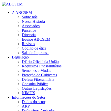
A ABCSEM
Sobre nós
Nossa História
Associados
Parceiros
Diretoria
Equipe ABCSEM
Revistas
Código de ética
Sala de Imprensa
Legislação
Diário Oficial da União
Requisitos Fitossanitários
Sementes e Mudas
Proteção de Cultivares
Defesa Fitossanitária
Consulta Pública
Outras Legislações
NIMF’S
Informações do Setor
Dados do setor
ARP
Defensivos Agrícolas