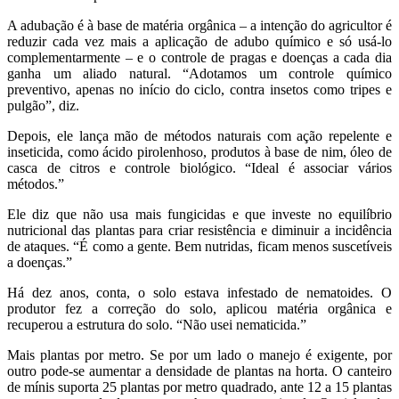
A adubação é à base de matéria orgânica – a intenção do agricultor é
reduzir cada vez mais a aplicação de adubo químico e só usá-lo
complementarmente – e o controle de pragas e doenças a cada dia
ganha um aliado natural. “Adotamos um controle químico
preventivo, apenas no início do ciclo, contra insetos como tripes e
pulgão”, diz.
Depois, ele lança mão de métodos naturais com ação repelente e
inseticida, como ácido pirolenhoso, produtos à base de nim, óleo de
casca de citros e controle biológico. “Ideal é associar vários
métodos.”
Ele diz que não usa mais fungicidas e que investe no equilíbrio
nutricional das plantas para criar resistência e diminuir a incidência
de ataques. “É como a gente. Bem nutridas, ficam menos suscetíveis
a doenças.”
Há dez anos, conta, o solo estava infestado de nematoides. O
produtor fez a correção do solo, aplicou matéria orgânica e
recuperou a estrutura do solo. “Não usei nematicida.”
Mais plantas por metro. Se por um lado o manejo é exigente, por
outro pode-se aumentar a densidade de plantas na horta. O canteiro
de mínis suporta 25 plantas por metro quadrado, ante 12 a 15 plantas