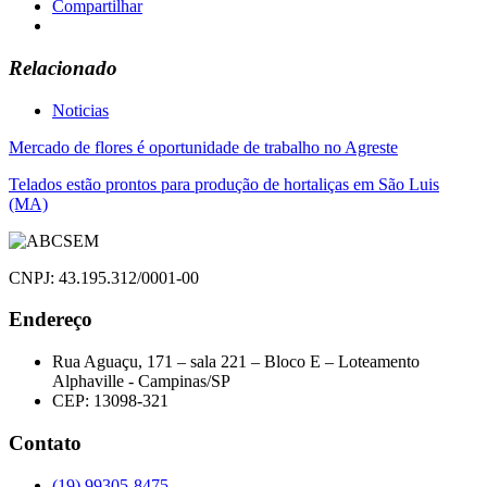
Compartilhar
Relacionado
Noticias
Navegação
Mercado de flores é oportunidade de trabalho no Agreste
de
Telados estão prontos para produção de hortaliças em São Luis
(MA)
Post
CNPJ: 43.195.312/0001-00
Endereço
Rua Aguaçu, 171 – sala 221 – Bloco E – Loteamento
Alphaville - Campinas/SP
CEP: 13098-321
Contato
(19) 99305-8475