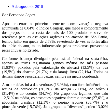
9 de agosto de 2010
Por Fernando Lopes
Após encerrar o primeiro semestre com variação negativa
acumulada de 0,04%, o Índice Ceagesp, que mede o comportamento
dos preços de uma cesta de mais de 100 produtos e serve de
referência para as oscilações agrícolas no atacado de São Paulo,
fechou julho em queda de 2,78%, revertendo de vez as fortes altas
do início do ano, muito influenciado pelos problemas provocados
pelas chuvas no Estado.
Conforme balanço divulgado pela estatal federal na sexta-feira,
apenas as frutas registraram ganhos médios no mês passado
(1,83%), puxados pela valorização do abacaxi (12,5%), da uva
(19,5%), do abacate (21,7%) e da laranja lima (22,1%). Todos os
demais grupos registraram baixas, sempre na média ponderada.
A maior delas foi a das verduras (13,98%), com forte influência dos
recuos da couve-flor (36,1%), da acelga (20,1%), do brócolis
(31,4%) e do coentro (34,7%). No grupo dos legumes, que caiu
12,51% na média, os destaques negativos foram o tomate (27,6%), a
abobrinha brasileira (12,1%), o pepino japonês (38,7%) e o
pimentão verde (15,74%). Já o grupo dos “diversos” perdeu 13,02%