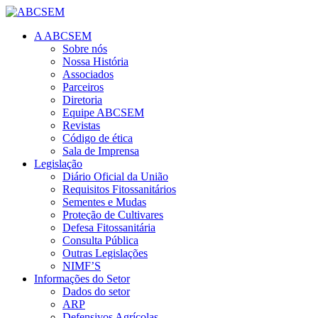
A ABCSEM
Sobre nós
Nossa História
Associados
Parceiros
Diretoria
Equipe ABCSEM
Revistas
Código de ética
Sala de Imprensa
Legislação
Diário Oficial da União
Requisitos Fitossanitários
Sementes e Mudas
Proteção de Cultivares
Defesa Fitossanitária
Consulta Pública
Outras Legislações
NIMF’S
Informações do Setor
Dados do setor
ARP
Defensivos Agrícolas