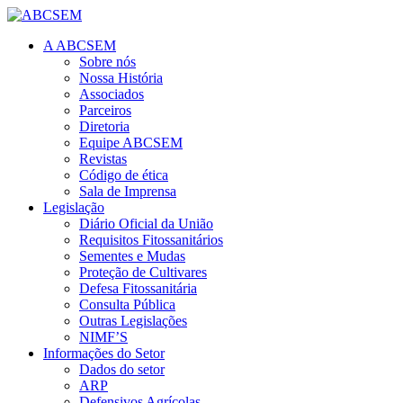
A ABCSEM
Sobre nós
Nossa História
Associados
Parceiros
Diretoria
Equipe ABCSEM
Revistas
Código de ética
Sala de Imprensa
Legislação
Diário Oficial da União
Requisitos Fitossanitários
Sementes e Mudas
Proteção de Cultivares
Defesa Fitossanitária
Consulta Pública
Outras Legislações
NIMF’S
Informações do Setor
Dados do setor
ARP
Defensivos Agrícolas