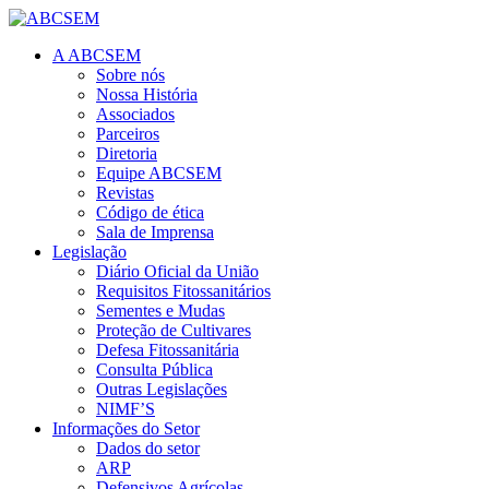
A ABCSEM
Sobre nós
Nossa História
Associados
Parceiros
Diretoria
Equipe ABCSEM
Revistas
Código de ética
Sala de Imprensa
Legislação
Diário Oficial da União
Requisitos Fitossanitários
Sementes e Mudas
Proteção de Cultivares
Defesa Fitossanitária
Consulta Pública
Outras Legislações
NIMF’S
Informações do Setor
Dados do setor
ARP
Defensivos Agrícolas