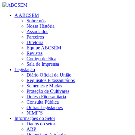
A ABCSEM
Sobre nós
Nossa História
Associados
Parceiros
Diretoria
Equipe ABCSEM
Revistas
Código de ética
Sala de Imprensa
Legislação
Diário Oficial da União
Requisitos Fitossanitários
Sementes e Mudas
Proteção de Cultivares
Defesa Fitossanitária
Consulta Pública
Outras Legislações
NIMF’S
Informações do Setor
Dados do setor
ARP
Defensivos Agrícolas