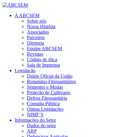
A ABCSEM
Sobre nós
Nossa História
Associados
Parceiros
Diretoria
Equipe ABCSEM
Revistas
Código de ética
Sala de Imprensa
Legislação
Diário Oficial da União
Requisitos Fitossanitários
Sementes e Mudas
Proteção de Cultivares
Defesa Fitossanitária
Consulta Pública
Outras Legislações
NIMF’S
Informações do Setor
Dados do setor
ARP
Defensivos Agrícolas