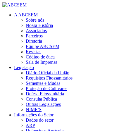
A ABCSEM
Sobre nós
Nossa História
Associados
Parceiros
Diretoria
Equipe ABCSEM
Revistas
Código de ética
Sala de Imprensa
Legislação
Diário Oficial da União
Requisitos Fitossanitários
Sementes e Mudas
Proteção de Cultivares
Defesa Fitossanitária
Consulta Pública
Outras Legislações
NIMF’S
Informações do Setor
Dados do setor
ARP
Defensivos Agrícolas