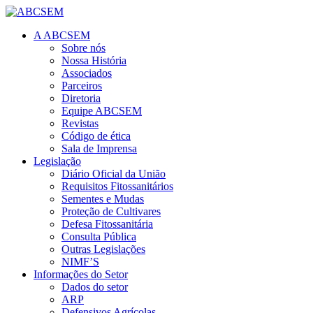
A ABCSEM
Sobre nós
Nossa História
Associados
Parceiros
Diretoria
Equipe ABCSEM
Revistas
Código de ética
Sala de Imprensa
Legislação
Diário Oficial da União
Requisitos Fitossanitários
Sementes e Mudas
Proteção de Cultivares
Defesa Fitossanitária
Consulta Pública
Outras Legislações
NIMF’S
Informações do Setor
Dados do setor
ARP
Defensivos Agrícolas