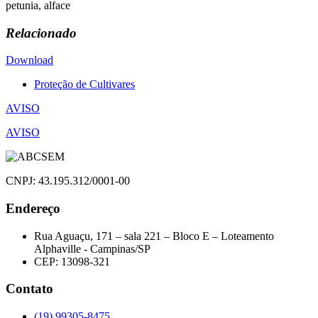
petunia, alface
Relacionado
Download
Proteção de Cultivares
Navegação
AVISO
de
AVISO
Post
CNPJ: 43.195.312/0001-00
Endereço
Rua Aguaçu, 171 – sala 221 – Bloco E – Loteamento
Alphaville - Campinas/SP
CEP: 13098-321
Contato
(19) 99305-8475