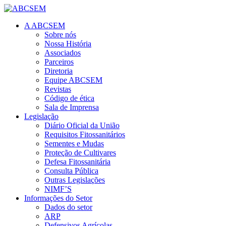
A ABCSEM
Sobre nós
Nossa História
Associados
Parceiros
Diretoria
Equipe ABCSEM
Revistas
Código de ética
Sala de Imprensa
Legislação
Diário Oficial da União
Requisitos Fitossanitários
Sementes e Mudas
Proteção de Cultivares
Defesa Fitossanitária
Consulta Pública
Outras Legislações
NIMF’S
Informações do Setor
Dados do setor
ARP
Defensivos Agrícolas