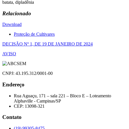
batata, dipladênia
Relacionado
Download
Proteção de Cultivares
Navegação
DECISÃO Nº 1, DE 19 DE JANEIRO DE 2024
de
AVISO
Post
CNPJ: 43.195.312/0001-00
Endereço
Rua Aguaçu, 171 – sala 221 – Bloco E – Loteamento
Alphaville - Campinas/SP
CEP: 13098-321
Contato
(19) 99305-8475