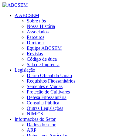
A ABCSEM
Sobre nós
Nossa História
Associados
Parceiros
Diretoria
Equipe ABCSEM
Revistas
Código de ética
Sala de Imprensa
Legislação
Diário Oficial da União
Requisitos Fitossanitários
Sementes e Mudas
Proteção de Cultivares
Defesa Fitossanitária
Consulta Pública
Outras Legislações
NIMF’S
Informações do Setor
Dados do setor
ARP
Defensivos Agrícolas