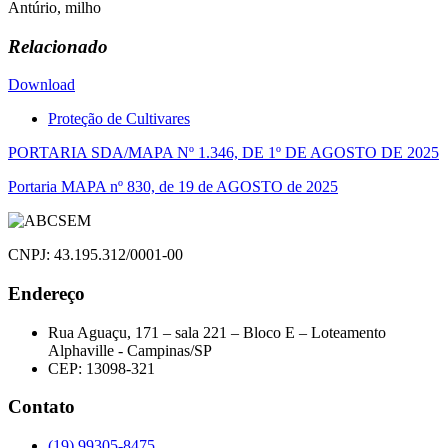
Antúrio, milho
Relacionado
Download
Proteção de Cultivares
Navegação
PORTARIA SDA/MAPA Nº 1.346, DE 1º DE AGOSTO DE 2025
de
Portaria MAPA nº 830, de 19 de AGOSTO de 2025
Post
CNPJ: 43.195.312/0001-00
Endereço
Rua Aguaçu, 171 – sala 221 – Bloco E – Loteamento
Alphaville - Campinas/SP
CEP: 13098-321
Contato
(19) 99305-8475