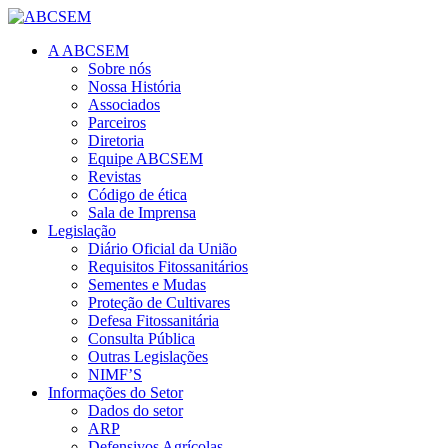
A ABCSEM
Sobre nós
Nossa História
Associados
Parceiros
Diretoria
Equipe ABCSEM
Revistas
Código de ética
Sala de Imprensa
Legislação
Diário Oficial da União
Requisitos Fitossanitários
Sementes e Mudas
Proteção de Cultivares
Defesa Fitossanitária
Consulta Pública
Outras Legislações
NIMF’S
Informações do Setor
Dados do setor
ARP
Defensivos Agrícolas