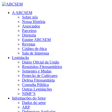
A ABCSEM
Sobre nós
Nossa História
Associados
Parceiros
Diretoria
Equipe ABCSEM
Revistas
Código de ética
Sala de Imprensa
Legislação
Diário Oficial da União
Requisitos Fitossanitários
Sementes e Mudas
Proteção de Cultivares
Defesa Fitossanitária
Consulta Pública
Outras Legislações
NIMF’S
Informações do Setor
Dados do setor
ARP
Defensivos Agrícolas