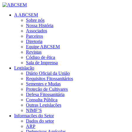
A ABCSEM
Sobre nós
Nossa História
Associados
Parceiros
Diretoria
Equipe ABCSEM
Revistas
Código de ética
Sala de Imprensa
Legislação
Diário Oficial da União
Requisitos Fitossanitários
Sementes e Mudas
Proteção de Cultivares
Defesa Fitossanitária
Consulta Pública
Outras Legislações
NIMF’S
Informações do Setor
Dados do setor
ARP
Defensivos Agrícolas