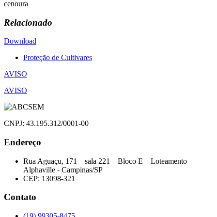
cenoura
Relacionado
Download
Proteção de Cultivares
Navegação
AVISO
de
AVISO
Post
CNPJ: 43.195.312/0001-00
Endereço
Rua Aguaçu, 171 – sala 221 – Bloco E – Loteamento
Alphaville - Campinas/SP
CEP: 13098-321
Contato
(19) 99305-8475