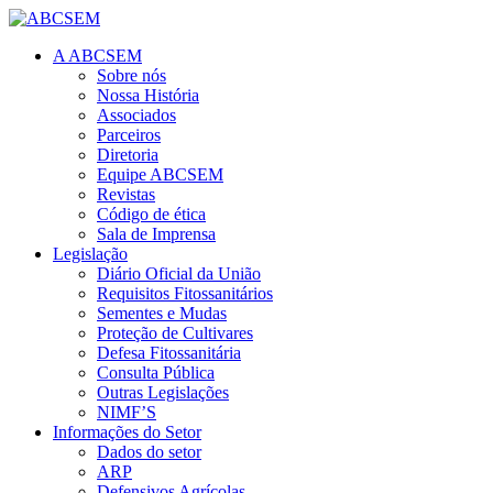
A ABCSEM
Sobre nós
Nossa História
Associados
Parceiros
Diretoria
Equipe ABCSEM
Revistas
Código de ética
Sala de Imprensa
Legislação
Diário Oficial da União
Requisitos Fitossanitários
Sementes e Mudas
Proteção de Cultivares
Defesa Fitossanitária
Consulta Pública
Outras Legislações
NIMF’S
Informações do Setor
Dados do setor
ARP
Defensivos Agrícolas