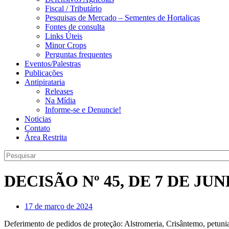
Fiscal / Tributário
Pesquisas de Mercado – Sementes de Hortaliças
Fontes de consulta
Links Úteis
Minor Crops
Perguntas frequentes
Eventos/Palestras
Publicações
Antipirataria
Releases
Na Mídia
Informe-se e Denuncie!
Noticias
Contato
Área Restrita
DECISÃO Nº 45, DE 7 DE JUN
17 de março de 2024
Deferimento de pedidos de proteção: Alstromeria, Crisântemo, petuni