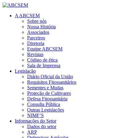
A ABCSEM
Sobre nós
Nossa História
Associados
Parceiros
Diretoria
Equipe ABCSEM
Revistas
Código de ética
Sala de Imprensa
Legislação
Diário Oficial da União
Requisitos Fitossanitários
Sementes e Mudas
Proteção de Cultivares
Defesa Fitossanitária
Consulta Pública
Outras Legislações
NIMF’S
Informações do Setor
Dados do setor
ARP
Defensivos Agrícolas