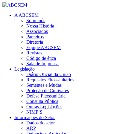
A ABCSEM
Sobre nós
Nossa História
Associados
Parceiros
Diretoria
Equipe ABCSEM
Revistas
Código de ética
Sala de Imprensa
Legislação
Diário Oficial da União
Requisitos Fitossanitários
Sementes e Mudas
Proteção de Cultivares
Defesa Fitossanitária
Consulta Pública
Outras Legislações
NIMF’S
Informações do Setor
Dados do setor
ARP
Defensivos Agrícolas