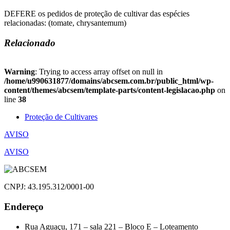
DEFERE os pedidos de proteção de cultivar das espécies
relacionadas: (tomate, chrysantemum)
Relacionado
Warning
: Trying to access array offset on null in
/home/u990631877/domains/abcsem.com.br/public_html/wp-
content/themes/abcsem/template-parts/content-legislacao.php
on
line
38
Proteção de Cultivares
Navegação
AVISO
de
AVISO
Post
CNPJ: 43.195.312/0001-00
Endereço
Rua Aguaçu, 171 – sala 221 – Bloco E – Loteamento