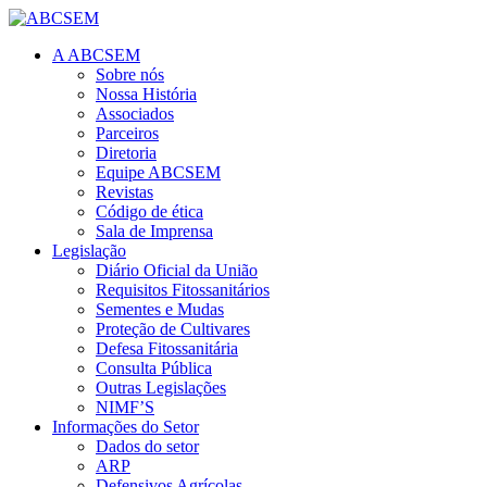
A ABCSEM
Sobre nós
Nossa História
Associados
Parceiros
Diretoria
Equipe ABCSEM
Revistas
Código de ética
Sala de Imprensa
Legislação
Diário Oficial da União
Requisitos Fitossanitários
Sementes e Mudas
Proteção de Cultivares
Defesa Fitossanitária
Consulta Pública
Outras Legislações
NIMF’S
Informações do Setor
Dados do setor
ARP
Defensivos Agrícolas