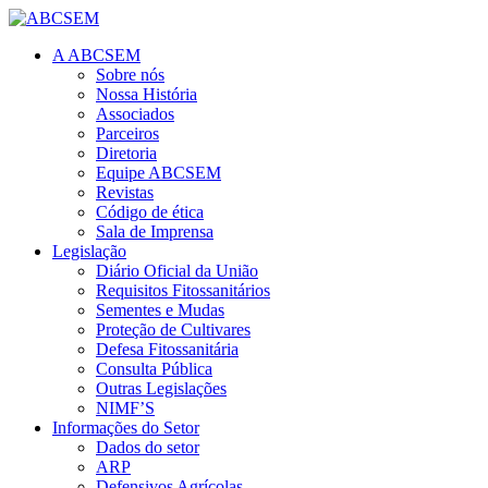
A ABCSEM
Sobre nós
Nossa História
Associados
Parceiros
Diretoria
Equipe ABCSEM
Revistas
Código de ética
Sala de Imprensa
Legislação
Diário Oficial da União
Requisitos Fitossanitários
Sementes e Mudas
Proteção de Cultivares
Defesa Fitossanitária
Consulta Pública
Outras Legislações
NIMF’S
Informações do Setor
Dados do setor
ARP
Defensivos Agrícolas