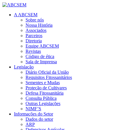
A ABCSEM
Sobre nós
Nossa História
Associados
Parceiros
Diretoria
Equipe ABCSEM
Revistas
Código de ética
Sala de Imprensa
Legislação
Diário Oficial da União
Requisitos Fitossanitários
Sementes e Mudas
Proteção de Cultivares
Defesa Fitossanitária
Consulta Pública
Outras Legislações
NIMF’S
Informações do Setor
Dados do setor
ARP
Defensivos Agrícolas