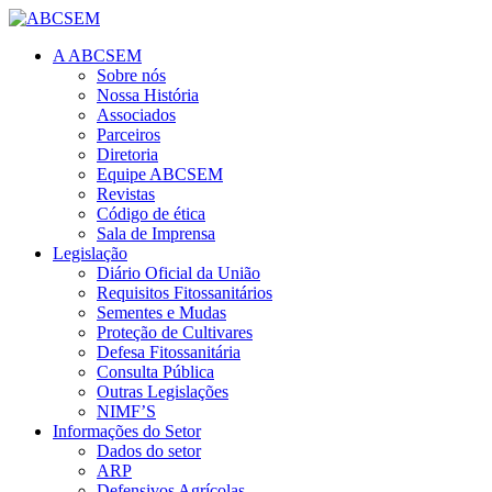
A ABCSEM
Sobre nós
Nossa História
Associados
Parceiros
Diretoria
Equipe ABCSEM
Revistas
Código de ética
Sala de Imprensa
Legislação
Diário Oficial da União
Requisitos Fitossanitários
Sementes e Mudas
Proteção de Cultivares
Defesa Fitossanitária
Consulta Pública
Outras Legislações
NIMF’S
Informações do Setor
Dados do setor
ARP
Defensivos Agrícolas