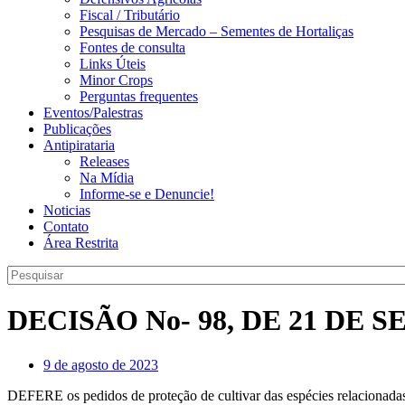
Fiscal / Tributário
Pesquisas de Mercado – Sementes de Hortaliças
Fontes de consulta
Links Úteis
Minor Crops
Perguntas frequentes
Eventos/Palestras
Publicações
Antipirataria
Releases
Na Mídia
Informe-se e Denuncie!
Noticias
Contato
Área Restrita
DECISÃO No- 98, DE 21 DE 
9 de agosto de 2023
DEFERE os pedidos de proteção de cultivar das espécies relacionadas