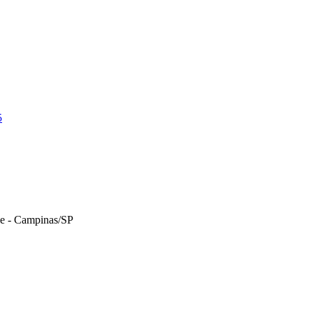
5
le - Campinas/SP