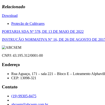
Relacionado
Download
Proteção de Cultivares
Navegação
PORTARIA SDA Nº 578, DE 13 DE MAIO DE 2022
de
INSTRUCÃO NORMATIVA N° 16, DE 26 DE AGOSTO DE 201
Post
CNPJ: 43.195.312/0001-00
Endereço
Rua Aguaçu, 171 – sala 221 – Bloco E – Loteamento Alphavil
CEP: 13098-321
Contato
(19) 99305-8475
abcsem@abcsem.com.br