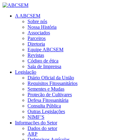
A ABCSEM
Sobre nós
Nossa História
Associados
Parceiros
Diretoria
Equipe ABCSEM
Revistas
Código de ética
Sala de Imprensa
Legislação
Diário Oficial da União
Requisitos Fitossanitários
Sementes e Mudas
Proteção de Cultivares
Defesa Fitossanitária
Consulta Pública
Outras Legislações
NIMF’S
Informações do Setor
Dados do setor
ARP
Defensivos Agrícolas