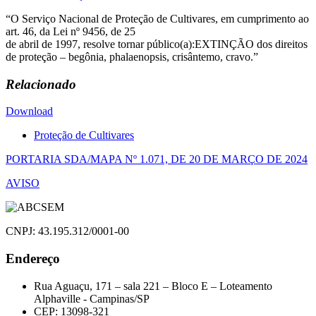
“O Serviço Nacional de Proteção de Cultivares, em cumprimento ao
art. 46, da Lei nº 9456, de 25
de abril de 1997, resolve tornar público(a):EXTINÇÃO dos direitos
de proteção – begônia, phalaenopsis, crisântemo, cravo.”
Relacionado
Download
Proteção de Cultivares
Navegação
PORTARIA SDA/MAPA Nº 1.071, DE 20 DE MARÇO DE 2024
de
AVISO
Post
CNPJ: 43.195.312/0001-00
Endereço
Rua Aguaçu, 171 – sala 221 – Bloco E – Loteamento
Alphaville - Campinas/SP
CEP: 13098-321