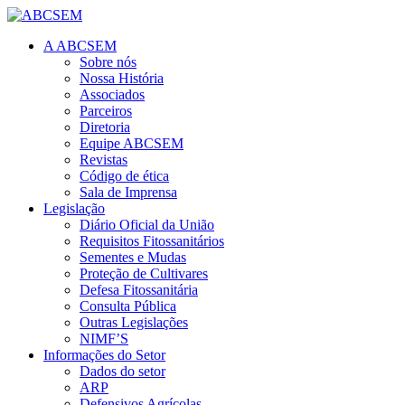
A ABCSEM
Sobre nós
Nossa História
Associados
Parceiros
Diretoria
Equipe ABCSEM
Revistas
Código de ética
Sala de Imprensa
Legislação
Diário Oficial da União
Requisitos Fitossanitários
Sementes e Mudas
Proteção de Cultivares
Defesa Fitossanitária
Consulta Pública
Outras Legislações
NIMF’S
Informações do Setor
Dados do setor
ARP
Defensivos Agrícolas