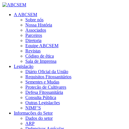
A ABCSEM
Sobre nós
Nossa História
Associados
Parceiros
Diretoria
Equipe ABCSEM
Revistas
Código de ética
Sala de Imprensa
Legislação
Diário Oficial da União
Requisitos Fitossanitários
Sementes e Mudas
Proteção de Cultivares
Defesa Fitossanitária
Consulta Pública
Outras Legislações
NIMF’S
Informações do Setor
Dados do setor
ARP
Defensivos Agrícolas