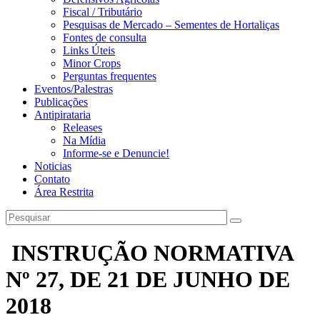
Fiscal / Tributário
Pesquisas de Mercado – Sementes de Hortaliças
Fontes de consulta
Links Úteis
Minor Crops
Perguntas frequentes
Eventos/Palestras
Publicações
Antipirataria
Releases
Na Mídia
Informe-se e Denuncie!
Noticias
Contato
Área Restrita
INSTRUÇÃO NORMATIVA
Nº 27, DE 21 DE JUNHO DE
2018