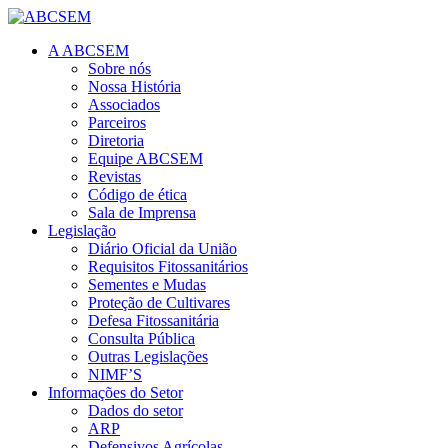
A ABCSEM
Sobre nós
Nossa História
Associados
Parceiros
Diretoria
Equipe ABCSEM
Revistas
Código de ética
Sala de Imprensa
Legislação
Diário Oficial da União
Requisitos Fitossanitários
Sementes e Mudas
Proteção de Cultivares
Defesa Fitossanitária
Consulta Pública
Outras Legislações
NIMF’S
Informações do Setor
Dados do setor
ARP
Defensivos Agrícolas