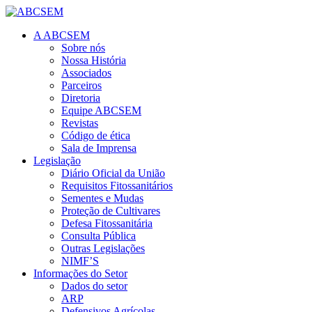
A ABCSEM
Sobre nós
Nossa História
Associados
Parceiros
Diretoria
Equipe ABCSEM
Revistas
Código de ética
Sala de Imprensa
Legislação
Diário Oficial da União
Requisitos Fitossanitários
Sementes e Mudas
Proteção de Cultivares
Defesa Fitossanitária
Consulta Pública
Outras Legislações
NIMF’S
Informações do Setor
Dados do setor
ARP
Defensivos Agrícolas