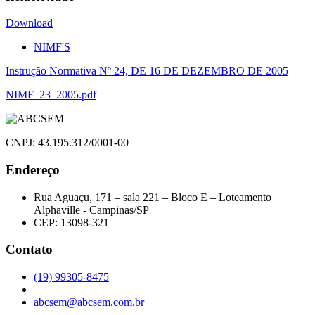
Download
NIMF'S
Navegação
Instrução Normativa Nº 24, DE 16 DE DEZEMBRO DE 2005
de
NIMF_23_2005.pdf
Post
CNPJ: 43.195.312/0001-00
Endereço
Rua Aguaçu, 171 – sala 221 – Bloco E – Loteamento
Alphaville - Campinas/SP
CEP: 13098-321
Contato
(19) 99305-8475
abcsem@abcsem.com.br