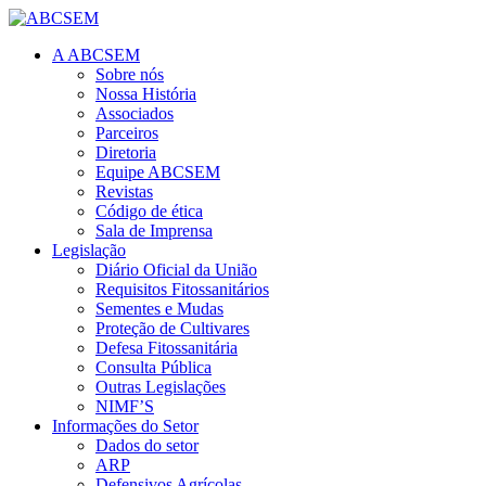
A ABCSEM
Sobre nós
Nossa História
Associados
Parceiros
Diretoria
Equipe ABCSEM
Revistas
Código de ética
Sala de Imprensa
Legislação
Diário Oficial da União
Requisitos Fitossanitários
Sementes e Mudas
Proteção de Cultivares
Defesa Fitossanitária
Consulta Pública
Outras Legislações
NIMF’S
Informações do Setor
Dados do setor
ARP
Defensivos Agrícolas