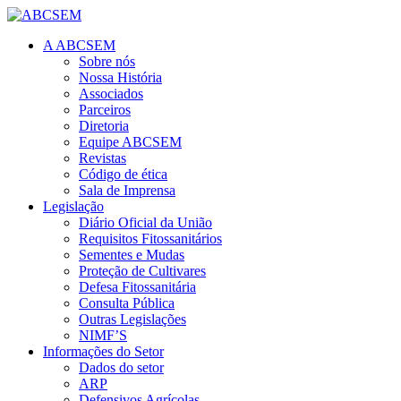
A ABCSEM
Sobre nós
Nossa História
Associados
Parceiros
Diretoria
Equipe ABCSEM
Revistas
Código de ética
Sala de Imprensa
Legislação
Diário Oficial da União
Requisitos Fitossanitários
Sementes e Mudas
Proteção de Cultivares
Defesa Fitossanitária
Consulta Pública
Outras Legislações
NIMF’S
Informações do Setor
Dados do setor
ARP
Defensivos Agrícolas