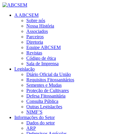
A ABCSEM
Sobre nós
Nossa História
Associados
Parceiros
Diretoria
Equipe ABCSEM
Revistas
Código de ética
Sala de Imprensa
Legislação
Diário Oficial da União
Requisitos Fitossanitários
Sementes e Mudas
Proteção de Cultivares
Defesa Fitossanitária
Consulta Pública
Outras Legislações
NIMF’S
Informações do Setor
Dados do setor
ARP
Defensivos Agrícolas