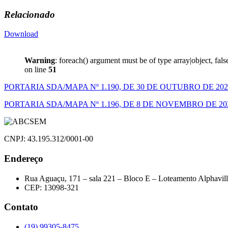
Relacionado
Download
Warning
: foreach() argument must be of type array|object, fal
on line
51
Navegação
PORTARIA SDA/MAPA Nº 1.190, DE 30 DE OUTUBRO DE 202
de
PORTARIA SDA/MAPA Nº 1.196, DE 8 DE NOVEMBRO DE 20
Post
CNPJ: 43.195.312/0001-00
Endereço
Rua Aguaçu, 171 – sala 221 – Bloco E – Loteamento Alphavil
CEP: 13098-321
Contato
(19) 99305-8475