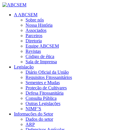
A ABCSEM
Sobre nós
Nossa História
Associados
Parceiros
Diretoria
Equipe ABCSEM
Revistas
Código de ética
Sala de Imprensa
Legislação
Diário Oficial da União
Requisitos Fitossanitários
Sementes e Mudas
Proteção de Cultivares
Defesa Fitossanitária
Consulta Pública
Outras Legislações
NIMF’S
Informações do Setor
Dados do setor
ARP
Defensivos Agrícolas