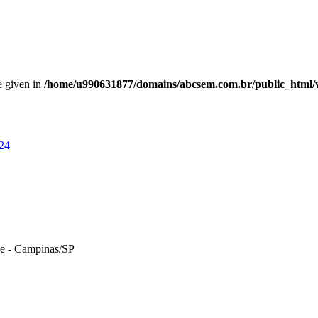
se given in
/home/u990631877/domains/abcsem.com.br/public_html/wp
24
le - Campinas/SP