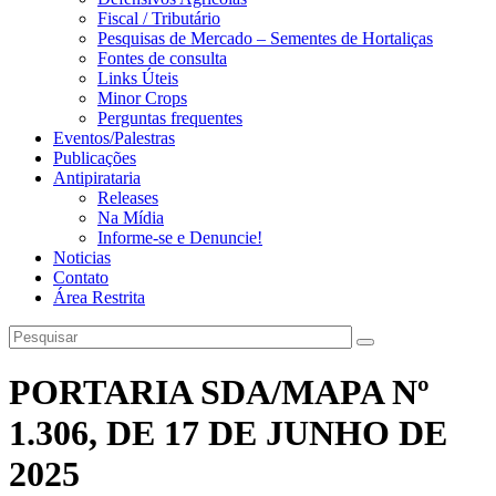
Fiscal / Tributário
Pesquisas de Mercado – Sementes de Hortaliças
Fontes de consulta
Links Úteis
Minor Crops
Perguntas frequentes
Eventos/Palestras
Publicações
Antipirataria
Releases
Na Mídia
Informe-se e Denuncie!
Noticias
Contato
Área Restrita
PORTARIA SDA/MAPA Nº
1.306, DE 17 DE JUNHO DE
2025