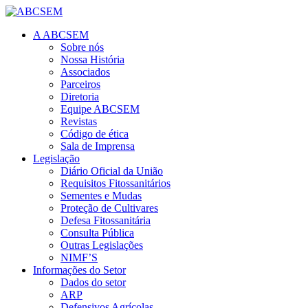
A ABCSEM
Sobre nós
Nossa História
Associados
Parceiros
Diretoria
Equipe ABCSEM
Revistas
Código de ética
Sala de Imprensa
Legislação
Diário Oficial da União
Requisitos Fitossanitários
Sementes e Mudas
Proteção de Cultivares
Defesa Fitossanitária
Consulta Pública
Outras Legislações
NIMF’S
Informações do Setor
Dados do setor
ARP
Defensivos Agrícolas