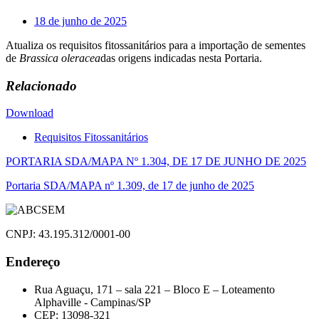
18 de junho de 2025
Atualiza os requisitos fitossanitários para a importação de sementes
de
Brassica oleracea
das origens indicadas nesta Portaria.
Relacionado
Download
Requisitos Fitossanitários
Navegação
PORTARIA SDA/MAPA Nº 1.304, DE 17 DE JUNHO DE 2025
de
Portaria SDA/MAPA nº 1.309, de 17 de junho de 2025
Post
CNPJ: 43.195.312/0001-00
Endereço
Rua Aguaçu, 171 – sala 221 – Bloco E – Loteamento
Alphaville - Campinas/SP
CEP: 13098-321