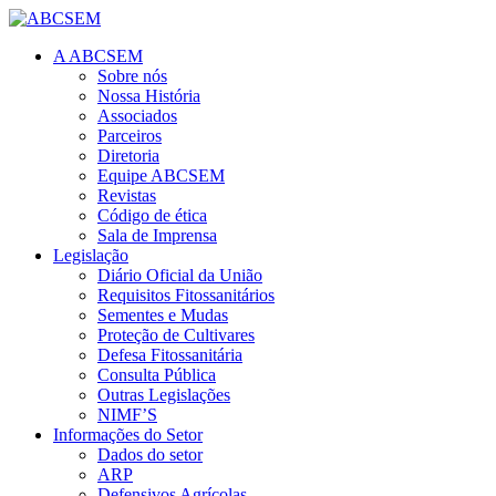
A ABCSEM
Sobre nós
Nossa História
Associados
Parceiros
Diretoria
Equipe ABCSEM
Revistas
Código de ética
Sala de Imprensa
Legislação
Diário Oficial da União
Requisitos Fitossanitários
Sementes e Mudas
Proteção de Cultivares
Defesa Fitossanitária
Consulta Pública
Outras Legislações
NIMF’S
Informações do Setor
Dados do setor
ARP
Defensivos Agrícolas