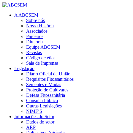
A ABCSEM
Sobre nós
Nossa História
Associados
Parceiros
Diretoria
Equipe ABCSEM
Revistas
Código de ética
Sala de Imprensa
Legislação
Diário Oficial da União
Requisitos Fitossanitários
Sementes e Mudas
Proteção de Cultivares
Defesa Fitossanitária
Consulta Pública
Outras Legislações
NIMF’S
Informações do Setor
Dados do setor
ARP
Defensivos Agrícolas