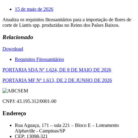
15 de maio de 2026
Atualiza os requisitos fitossanitários para a importação de flores de
corte de Liatris spp. produzidas no Reino dos Países Baixos.
Relacionado
Download
Requisitos Fitossanitários
Navegação
PORTARIA SDA Nº 1.624, DE 8 DE MAIO DE 2026
de
PORTARIA MF Nº 1.613, DE 2 DE JUNHO DE 2026
Post
CNPJ: 43.195.312/0001-00
Endereço
Rua Aguaçu, 171 – sala 221 – Bloco E – Loteamento
Alphaville - Campinas/SP
CEP: 13098-321