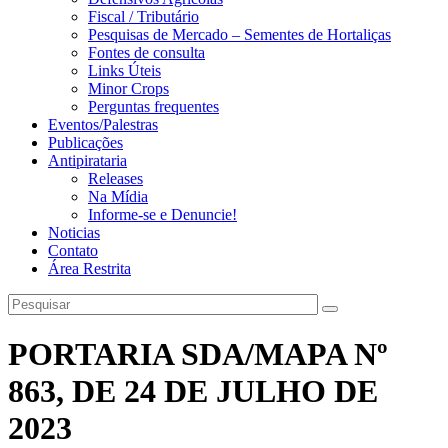
Fiscal / Tributário
Pesquisas de Mercado – Sementes de Hortaliças
Fontes de consulta
Links Úteis
Minor Crops
Perguntas frequentes
Eventos/Palestras
Publicações
Antipirataria
Releases
Na Mídia
Informe-se e Denuncie!
Noticias
Contato
Área Restrita
PORTARIA SDA/MAPA Nº
863, DE 24 DE JULHO DE
2023