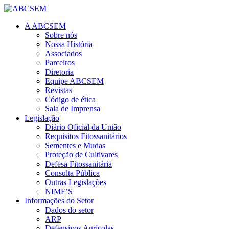
A ABCSEM
Sobre nós
Nossa História
Associados
Parceiros
Diretoria
Equipe ABCSEM
Revistas
Código de ética
Sala de Imprensa
Legislação
Diário Oficial da União
Requisitos Fitossanitários
Sementes e Mudas
Proteção de Cultivares
Defesa Fitossanitária
Consulta Pública
Outras Legislações
NIMF’S
Informações do Setor
Dados do setor
ARP
Defensivos Agrícolas