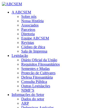
A ABCSEM
Sobre nós
Nossa História
Associados
Parceiros
Diretoria
Equipe ABCSEM
Revistas
Código de ética
Sala de Imprensa
Legislação
Diário Oficial da União
Requisitos Fitossanitários
Sementes e Mudas
Proteção de Cultivares
Defesa Fitossanitária
Consulta Pública
Outras Legislações
NIMF’S
Informações do Setor
Dados do setor
ARP
Defensivos Agrícolas