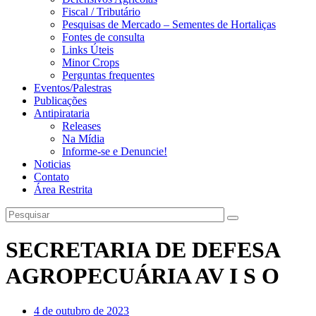
Fiscal / Tributário
Pesquisas de Mercado – Sementes de Hortaliças
Fontes de consulta
Links Úteis
Minor Crops
Perguntas frequentes
Eventos/Palestras
Publicações
Antipirataria
Releases
Na Mídia
Informe-se e Denuncie!
Noticias
Contato
Área Restrita
SECRETARIA DE DEFESA
AGROPECUÁRIA AV I S O
4 de outubro de 2023