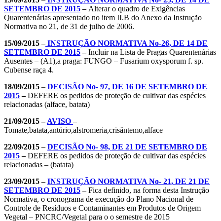
SETEMBRO DE 2015
–
Alterar o quadro de Exigências
Quarentenárias apresentado no item II.B do Anexo da Instrução
Normativa no 21, de 31 de julho de 2006.
15/09/2015
–
INSTRUÇÃO NORMATIVA No-26, DE 14 DE
SETEMBRO DE 2015
–
Incluir na Lista de Pragas Quarentenárias
Ausentes – (A1),a praga: FUNGO – Fusarium oxysporum f. sp.
Cubense raça 4.
18/09/2015
–
DECISÃO No- 97, DE 16 DE SETEMBRO DE
2015
–
DEFERE os pedidos de proteção de cultivar das espécies
relacionadas (alface, batata)
21/09/2015 –
AVISO
–
Tomate,batata,antúrio,alstromeria,crisântemo,alface
22/09/2015 –
DECISÃO No- 98, DE 21 DE SETEMBRO DE
2015
–
DEFERE os pedidos de proteção de cultivar das espécies
relacionadas – (batata)
23/09/2015 –
INSTRUÇÃO NORMATIVA No- 21, DE 21 DE
SETEMBRO DE 2015
–
Fica definido, na forma desta Instrução
Normativa, o cronograma de execução do Plano Nacional de
Controle de Resíduos e Contaminantes em Produtos de Origem
Vegetal – PNCRC/Vegetal para o o semestre de 2015