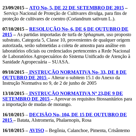
23/09/2015 –
ATO No- 5, DE 22 DE SETEMBRO DE 2015
–
Serviço Nacional de Proteção de Cultivares divulga, para fins de
proteção de cultivares de coentro (Coriandrum sativum L.).
07/10/2015 –
RESOLUÇÃO No- 6, DE 6 DE OUTUBRO DE
2015
–
As partidas importadas de turfa de
Sphagnum
, uso proposto
substrato, Categoria 5, Classe 10, provenientes de qualquer origem
autorizada, serão submetidas a coleta de amostra para análise em
laboratórios oficiais ou credenciados pertencentes a Rede Nacional
de Laboratórios Agropecuários do Sistema Unificado de Atenção à
Sanidade Agropecuária – SUASA.
09/10/2015
–
INSTRUÇÃO NORMATIVA No- 33, DE 8 DE
OUTUBRO DE 2015
–
Alterar o subitem 15.1 do Anexo da
Instrução Normativa no 9, de 2 de junho de 2005
13/10/2015
–
INSTRUÇÃO NORMATIVA Nº 23,DE 9 DE
SETEMBRO DE 2015
–
Aprovar os requisitos fitossanitários para
a importação de mudas de morango.
16/10/2015
–
DECISÃO No- 104, DE 15 DE OUTUBRO DE
2015
–
Batata, Alstromeria, Phalaenopis, Rosa
16/10/2015 –
AVISO
–
Begônia, Calanchoe, Pimenta, Crisântemo