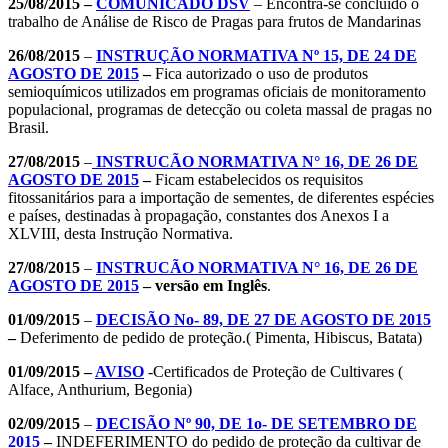
25/08/2015 –
COMUNICADO DSV
– Encontra-se concluído o
trabalho de Análise de Risco de Pragas para frutos de Mandarinas
26/08/2015
–
INSTRUÇÃO NORMATIVA Nº 15, DE 24 DE
AGOSTO DE 2015
–
Fica autorizado o uso de produtos
semioquímicos utilizados em programas oficiais de monitoramento
populacional, programas de detecção ou coleta massal de pragas no
Brasil.
27/08/2015
–
INSTRUCÃO NORMATIVA N° 16, DE 26 DE
AGOSTO DE 2015
–
Ficam estabelecidos os requisitos
fitossanitários para a importação de sementes, de diferentes espécies
e países, destinadas à propagação, constantes dos Anexos I a
XLVIII, desta Instrução Normativa.
27/08/2015
–
INSTRUCÃO NORMATIVA N° 16, DE 26 DE
AGOSTO DE 2015
–
versão em Inglês
.
01/09/2015
–
DECISÃO No- 89, DE 27 DE AGOSTO DE 2015
–
Deferimento de pedido de proteção.( Pimenta, Hibiscus, Batata)
01/09/2015 –
AVISO
-Certificados de Proteção de Cultivares (
Alface, Anthurium, Begonia)
02/09/2015
–
DECISÃO Nº 90, DE 1o- DE SETEMBRO DE
2015
–
INDEFERIMENTO do pedido de proteção da cultivar de