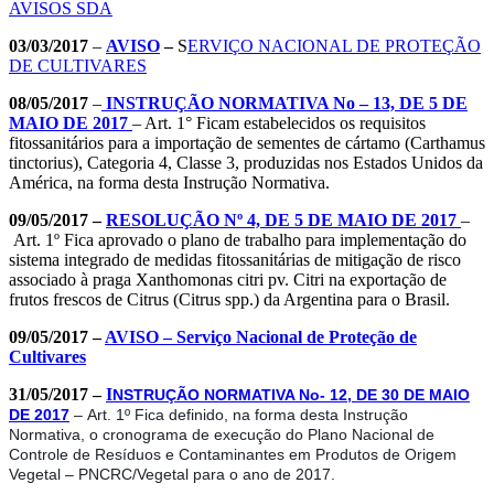
AVISOS SDA
03/03/2017
–
AVISO
–
S
ERVIÇO NACIONAL DE PROTEÇÃO
DE CULTIVARES
08/05/2017
–
INSTRUÇÃO NORMATIVA No – 13, DE 5 DE
MAIO DE 2017
– Art. 1° Ficam estabelecidos os requisitos
fitossanitários para a importação de sementes de cártamo (Carthamus
tinctorius), Categoria 4, Classe 3, produzidas nos Estados Unidos da
América, na forma desta Instrução Normativa.
09/05/2017 –
RESOLUÇÃO Nº 4, DE 5 DE MAIO DE 2017
–
Art. 1º Fica aprovado o plano de trabalho para implementação do
sistema integrado de medidas fitossanitárias de mitigação de risco
associado à praga Xanthomonas citri pv. Citri na exportação de
frutos frescos de Citrus (Citrus spp.) da Argentina para o Brasil.
09/05/2017 –
AVISO – Serviço Nacional de Proteção de
Cultivares
31/05/2017 –
I
NSTRUÇÃO NORMATIVA No- 12, DE 30 DE MAIO
DE 2017
– Art. 1º Fica definido, na forma desta Instrução
Normativa, o cronograma de execução do Plano Nacional de
Controle de Resíduos e Contaminantes em Produtos de Origem
Vegetal – PNCRC/Vegetal para o ano de 2017.