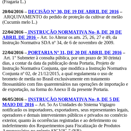
(Fragaria L.)
20/04/2016 –
DECISÃO Nº 30, DE 19 DE ABRIL DE 2016
–
ARQUIVAMENTO do pedido de proteção da cultivar de melão
(Cucumis melo L.)
22/04/2016 –
INSTRUÇÃO NORMATIVA No- 8, DE 20 DE
ABRIL DE 2016
–
Art. 1o Alterar os arts. 25, 26, 27 e 49, da
Instrução Normativa SDA nº 34, de 6 de novembro de 2009.
22/04/2016 –
PORTARIA Nº 31, DE 20 DE ABRIL DE 2016
–
Art. 1° Submeter à consulta pública, por um prazo de 30 (trinta)
dias, a contar da data da publicação desta Portaria, Projeto de
Instrução Normativa Conjunta, que modifica a Instrução Normativa
Conjunta nº 02, de 21/12/2015, a qual regulamenta o uso de
brometo de metila no Brasil exclusivamente em tratamento
fitossanitário com fins quarentenários nas operações de importação e
de exportação, na forma do Anexo II da presente Portaria.
06/05/2016 –
INSTRUÇÃO NORMATIVA No- 8, DE 5 DE
MAIO DE 2016
–
Art. 5o As Unidades do Sistema Vigiagro
notificarão os importadores, exportadores, seus representantes legais,
operadores e demais intervenientes públicos e privados no comércio
exterior, quanto às ocorrências registradas e ao deferimento ou
indeferimento dos Requerimentos para Fiscalização de Produtos
Agropecuários no próprio SIGVIG.” (NR)