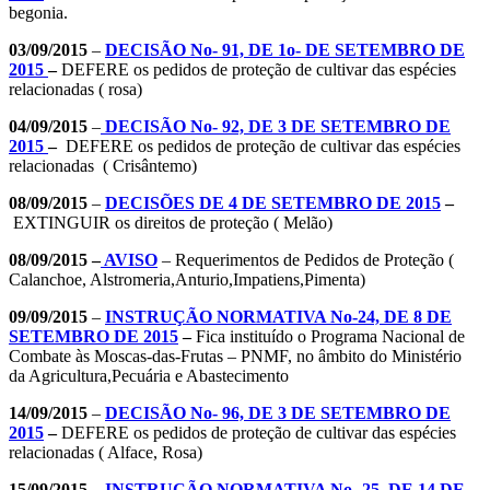
begonia.
03/09/2015
–
DECISÃO No- 91, DE 1o- DE SETEMBRO DE
2015
–
DEFERE os pedidos de proteção de cultivar das espécies
relacionadas ( rosa)
04/09/2015
–
DECISÃO No- 92, DE 3 DE SETEMBRO DE
2015
–
DEFERE os pedidos de proteção de cultivar das espécies
relacionadas ( Crisântemo)
08/09/2015
–
DECISÕES DE 4 DE SETEMBRO DE 2015
–
EXTINGUIR os direitos de proteção ( Melão)
08/09/2015 –
AVISO
– Requerimentos de Pedidos de Proteção (
Calanchoe, Alstromeria,Anturio,Impatiens,Pimenta)
09/09/2015
–
INSTRUÇÃO NORMATIVA No-24, DE 8 DE
SETEMBRO DE 2015
–
Fica instituído o Programa Nacional de
Combate às Moscas-das-Frutas – PNMF, no âmbito do Ministério
da Agricultura,Pecuária e Abastecimento
14/09/2015
–
DECISÃO No- 96, DE 3 DE SETEMBRO DE
2015
–
DEFERE os pedidos de proteção de cultivar das espécies
relacionadas ( Alface, Rosa)
15/09/2015
–
INSTRUÇÃO NORMATIVA No- 25, DE 14 DE