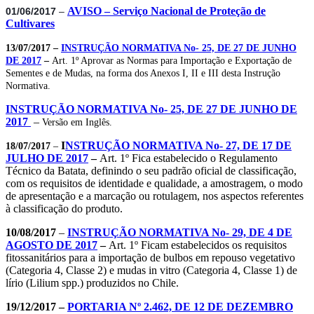
AVISO – Serviço Nacional de Proteção de
01/06/2017
–
Cultivares
13/07/2017 –
INSTRUÇÃO NORMATIVA No- 25, DE 27 DE JUNHO
DE 2017
–
Art. 1º Aprovar as Normas para Importação e Exportação de
Sementes e de Mudas, na forma dos Anexos I, II e III desta Instrução
Normativa.
INSTRUÇÃO NORMATIVA No- 25, DE 27 DE JUNHO DE
2017
–
Versão em Inglês.
I
NSTRUÇÃO NORMATIVA No- 27, DE 17 DE
18/07/2017
–
JULHO DE 2017
–
Art. 1º Fica estabelecido o Regulamento
Técnico da Batata, definindo o seu padrão oficial de classificação,
com os requisitos de identidade e qualidade, a amostragem, o modo
de apresentação e a marcação ou rotulagem, nos aspectos referentes
à classificação do produto.
10/08/2017
–
INSTRUÇÃO NORMATIVA No- 29, DE 4 DE
AGOSTO DE 2017
–
Art. 1º Ficam estabelecidos os requisitos
fitossanitários para a importação de bulbos em repouso vegetativo
(Categoria 4, Classe 2) e mudas in vitro (Categoria 4, Classe 1) de
lírio (Lilium spp.) produzidos no Chile.
19/12/2017 –
PORTARIA Nº 2.462, DE 12 DE DEZEMBRO