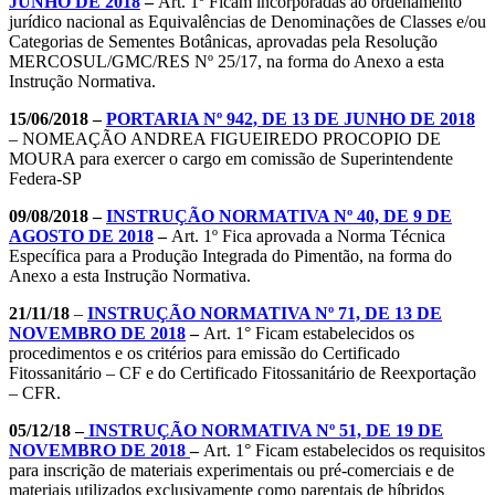
JUNHO DE 2018
–
Art. 1º Ficam incorporadas ao ordenamento
jurídico nacional as Equivalências de Denominações de Classes e/ou
Categorias de Sementes Botânicas, aprovadas pela Resolução
MERCOSUL/GMC/RES Nº 25/17, na forma do Anexo a esta
Instrução Normativa.
15/06/2018 –
PORTARIA Nº 942, DE 13 DE JUNHO DE 2018
– NOMEAÇÃO ANDREA FIGUEIREDO PROCOPIO DE
MOURA para exercer o cargo em comissão de Superintendente
Federa-SP
09/08/2018 –
INSTRUÇÃO NORMATIVA Nº 40, DE 9 DE
AGOSTO DE 2018
–
Art. 1º Fica aprovada a Norma Técnica
Específica para a Produção Integrada do Pimentão, na forma do
Anexo a esta Instrução Normativa.
21/11/18
–
INSTRUÇÃO NORMATIVA Nº 71, DE 13 DE
NOVEMBRO DE 2018
–
Art. 1° Ficam estabelecidos os
procedimentos e os critérios para emissão do Certificado
Fitossanitário – CF e do Certificado Fitossanitário de Reexportação
– CFR.
05/12/18 –
INSTRUÇÃO NORMATIVA Nº 51, DE 19 DE
NOVEMBRO DE 2018
–
Art. 1° Ficam estabelecidos os requisitos
para inscrição de materiais experimentais ou pré-comerciais e de
materiais utilizados exclusivamente como parentais de híbridos