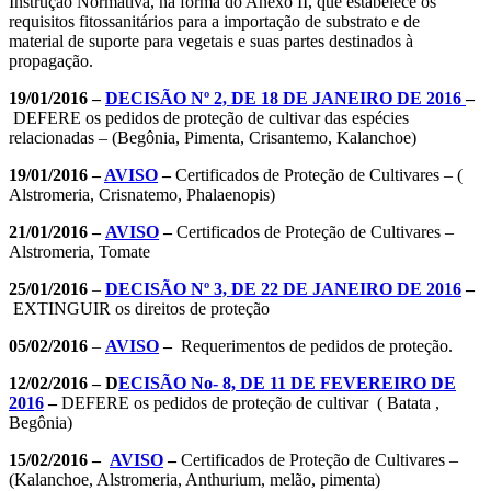
Instrução Normativa, na forma do Anexo II, que estabelece os
requisitos fitossanitários para a importação de substrato e de
material de suporte para vegetais e suas partes destinados à
propagação.
19/01/2016 –
DECISÃO Nº 2, DE 18 DE JANEIRO DE 2016
–
DEFERE os pedidos de proteção de cultivar das espécies
relacionadas – (Begônia, Pimenta, Crisantemo, Kalanchoe)
19/01/2016 –
AVISO
–
Certificados de Proteção de Cultivares – (
Alstromeria, Crisnatemo, Phalaenopis)
21/01/2016 –
AVISO
–
Certificados de Proteção de Cultivares –
Alstromeria, Tomate
25/01/2016
–
DECISÃO Nº 3, DE 22 DE JANEIRO DE 2016
–
EXTINGUIR os direitos de proteção
05/02/2016
–
AVISO
–
Requerimentos de pedidos de proteção.
12/02/2016 – D
ECISÃO No- 8, DE 11 DE FEVEREIRO DE
2016
–
DEFERE os pedidos de proteção de cultivar ( Batata ,
Begônia)
15/02/2016 –
AVISO
–
Certificados de Proteção de Cultivares –
(Kalanchoe, Alstromeria, Anthurium, melão, pimenta)