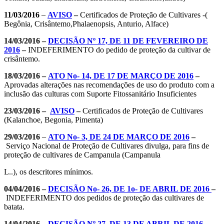
11/03/2016
–
AVISO
–
Certificados de Proteção de Cultivares -(
Begônia, Crisântemo,Phalaenopsis, Anturio, Alface)
14/03/2016 –
DECISÃO Nº 17, DE 11 DE FEVEREIRO DE
2016
–
INDEFERIMENTO do pedido de proteção da cultivar de
crisântemo.
18/03/2016 –
ATO No- 14, DE 17 DE MARÇO DE 2016
–
Aprovadas alterações nas recomendações de uso do produto com a
inclusão das culturas com Suporte Fitossanitário Insuficientes
23/03/2016 –
AVISO
–
Certificados de Proteção de Cultivares
(Kalanchoe, Begonia, Pimenta)
29/03/2016
–
ATO No- 3, DE 24 DE MARÇO DE 2016
–
Serviço Nacional de Proteção de Cultivares divulga, para fins de
proteção de cultivares de Campanula (Campanula
L..), os descritores mínimos.
04/04/2016 –
DECISÃO No- 26, DE 1o- DE ABRIL DE 2016
–
INDEFERIMENTO dos pedidos de proteção das cultivares de
batata.
14/04/2016 –
DECISÃO Nº 27, DE 13 DE ABRIL DE 2016
–