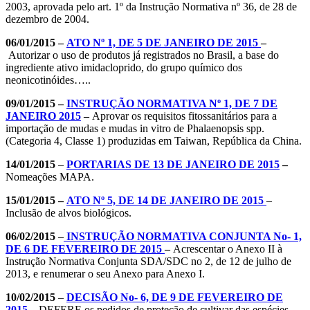
2003, aprovada pelo art. 1º da Instrução Normativa nº 36, de 28 de
dezembro de 2004.
06/01/2015 –
ATO Nº 1, DE 5 DE JANEIRO DE 2015
–
Autorizar o uso de produtos já registrados no Brasil, a base do
ingrediente ativo imidacloprido, do grupo químico dos
neonicotinóides…..
09/01/2015 –
INSTRUÇÃO NORMATIVA Nº 1, DE 7 DE
JANEIRO 2015
–
Aprovar os requisitos fitossanitários para a
importação de mudas e mudas in vitro de Phalaenopsis spp.
(Categoria 4, Classe 1) produzidas em Taiwan, República da China.
14/01/2015
–
PORTARIAS DE 13 DE JANEIRO DE 2015
–
Nomeações MAPA.
15/01/2015 –
ATO Nº 5, DE 14 DE JANEIRO DE 2015
–
Inclusão de alvos biológicos.
06/02/2015
–
INSTRUÇÃO NORMATIVA CONJUNTA No- 1,
DE 6 DE FEVEREIRO DE 2015
–
Acrescentar o Anexo II à
Instrução Normativa Conjunta SDA/SDC no 2, de 12 de julho de
2013, e renumerar o seu Anexo para Anexo I.
10/02/2015
–
DECISÃO No- 6, DE 9 DE FEVEREIRO DE
2015
–
DEFERE os pedidos de proteção de cultivar das espécies