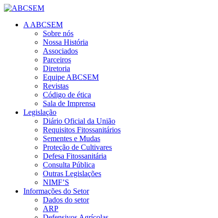
A ABCSEM
Sobre nós
Nossa História
Associados
Parceiros
Diretoria
Equipe ABCSEM
Revistas
Código de ética
Sala de Imprensa
Legislação
Diário Oficial da União
Requisitos Fitossanitários
Sementes e Mudas
Proteção de Cultivares
Defesa Fitossanitária
Consulta Pública
Outras Legislações
NIMF’S
Informações do Setor
Dados do setor
ARP
Defensivos Agrícolas