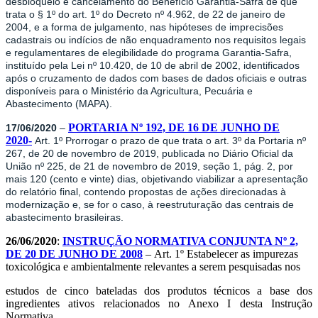
desbloqueio e cancelamento do Benefício Garantia-Safra de que
trata o § 1º do art. 1º do Decreto nº 4.962, de 22 de janeiro de
2004, e a forma de julgamento, nas hipóteses de imprecisões
cadastrais ou indícios de não enquadramento nos requisitos legais
e regulamentares de elegibilidade do programa Garantia-Safra,
instituído pela Lei nº 10.420, de 10 de abril de 2002, identificados
após o cruzamento de dados com bases de dados oficiais e outras
disponíveis para o Ministério da Agricultura, Pecuária e
Abastecimento (MAPA).
PORTARIA Nº 192, DE 16 DE JUNHO DE
17/06/2020
–
2020-
Art. 1º Prorrogar o prazo de que trata o art. 3º da Portaria nº
267, de 20 de novembro de 2019, publicada no Diário Oficial da
União nº 225, de 21 de novembro de 2019, seção 1, pág. 2, por
mais 120 (cento e vinte) dias, objetivando viabilizar a apresentação
do relatório final, contendo propostas de ações direcionadas à
modernização e, se for o caso, à reestruturação das centrais de
abastecimento brasileiras.
26/06/2020
:
INSTRUÇÃO NORMATIVA CONJUNTA Nº 2,
DE 20 DE JUNHO DE 2008
– Art. 1º Estabelecer as impurezas
toxicológica e ambientalmente relevantes a serem pesquisadas nos
estudos de cinco bateladas dos produtos técnicos a base dos
ingredientes ativos relacionados no Anexo I desta Instrução
Normativa.