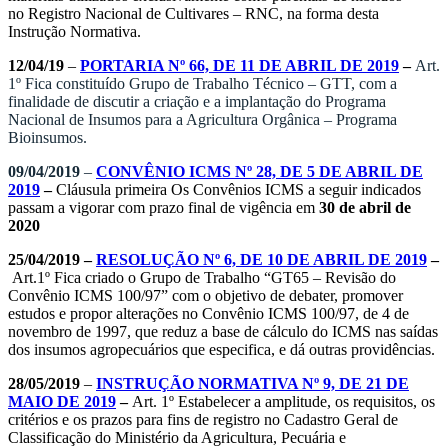
no Registro Nacional de Cultivares – RNC, na forma desta
Instrução Normativa.
12/04/19
–
PORTARIA Nº 66, DE 11 DE ABRIL DE 2019
–
Art.
1º Fica constituído Grupo de Trabalho Técnico – GTT, com a
finalidade de discutir a criação e a implantação do Programa
Nacional de Insumos para a Agricultura Orgânica – Programa
Bioinsumos.
09/04/2019
–
CONVÊNIO ICMS Nº 28, DE 5 DE ABRIL DE
2019
–
Cláusula primeira Os Convênios ICMS a seguir indicados
passam a vigorar com prazo final de vigência em
30 de abril de
2020
25/04/2019 –
RESOLUÇÃO Nº 6, DE 10 DE ABRIL DE 2019
–
Art.1º Fica criado o Grupo de Trabalho “GT65 – Revisão do
Convênio ICMS 100/97” com o objetivo de debater, promover
estudos e propor alterações no Convênio ICMS 100/97, de 4 de
novembro de 1997, que reduz a base de cálculo do ICMS nas saídas
dos insumos agropecuários que especifica, e dá outras providências.
28/05/2019
–
INSTRUÇÃO NORMATIVA Nº 9, DE 21 DE
MAIO DE 2019
–
Art. 1º Estabelecer a amplitude, os requisitos, os
critérios e os prazos para fins de registro no Cadastro Geral de
Classificação do Ministério da Agricultura, Pecuária e