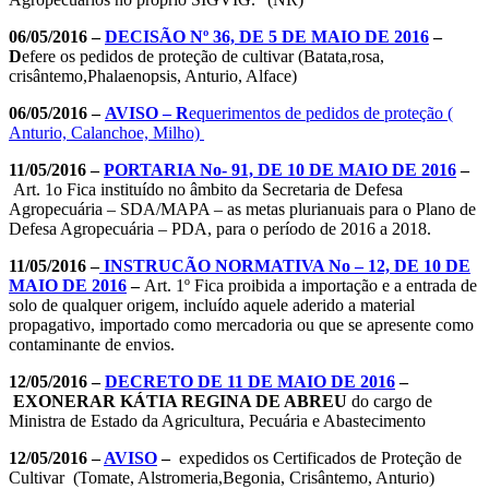
06/05/2016 –
DECISÃO Nº 36, DE 5 DE MAIO DE 2016
–
D
efere os pedidos de proteção de cultivar (Batata,rosa,
crisântemo,Phalaenopsis, Anturio, Alface)
06/05/2016 –
AVISO – R
equerimentos de pedidos de proteção (
Anturio, Calanchoe, Milho)
11/05/2016 –
PORTARIA No- 91, DE 10 DE MAIO DE 2016
–
Art. 1o Fica instituído no âmbito da Secretaria de Defesa
Agropecuária – SDA/MAPA – as metas plurianuais para o Plano de
Defesa Agropecuária – PDA, para o período de 2016 a 2018.
11/05/2016 –
INSTRUCÃO NORMATIVA No – 12, DE 10 DE
MAIO DE 2016
–
Art. 1º Fica proibida a importação e a entrada de
solo de qualquer origem, incluído aquele aderido a material
propagativo, importado como mercadoria ou que se apresente como
contaminante de envios.
12/05/2016 –
DECRETO DE 11 DE MAIO DE 2016
–
EXONERAR KÁTIA REGINA DE ABREU
do cargo de
Ministra de Estado da Agricultura, Pecuária e Abastecimento
12/05/2016 –
AVISO
–
expedidos os Certificados de Proteção de
Cultivar (Tomate, Alstromeria,Begonia, Crisântemo, Anturio)