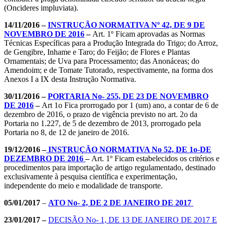
(Oncideres impluviata).
14/11/2016 –
INSTRUÇÃO NORMATIVA Nº 42, DE 9 DE
NOVEMBRO DE 2016
–
Art. 1º Ficam aprovadas as Normas
Técnicas Específicas para a Produção Integrada do Trigo; do Arroz,
de Gengibre, Inhame e Taro; do Feijão; de Flores e Plantas
Ornamentais; de Uva para Processamento; das Anonáceas; do
Amendoim; e de Tomate Tutorado, respectivamente, na forma dos
Anexos I a IX desta Instrução Normativa.
30/11/2016 –
PORTARIA No- 255, DE 23 DE NOVEMBRO
DE 2016
–
Art 1o Fica prorrogado por 1 (um) ano, a contar de 6 de
dezembro de 2016, o prazo de vigência previsto no art. 2o da
Portaria no 1.227, de 5 de dezembro de 2013, prorrogado pela
Portaria no 8, de 12 de janeiro de 2016.
19/12/2016 –
INSTRUÇÃO NORMATIVA No 52, DE 1o-DE
DEZEMBRO DE 2016
–
Art. 1º Ficam estabelecidos os critérios e
procedimentos para importação de artigo regulamentado, destinado
exclusivamente à pesquisa científica e experimentação,
independente do meio e modalidade de transporte.
05/01/2017
–
ATO No- 2, DE 2 DE JANEIRO DE 2017
23/01/2017 –
DECISÃO No- 1, DE 13 DE JANEIRO DE 2017 E