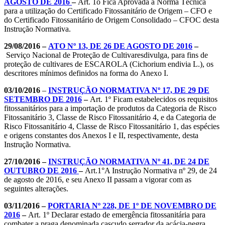
AGOSTO DE 2016
–
Art. 1o Fica Aprovada a Norma Técnica
para a utilização do Certificado Fitossanitário de Origem – CFO e
do Certificado Fitossanitário de Origem Consolidado – CFOC desta
Instrução Normativa.
29/08/2016 –
ATO Nº 13, DE 26 DE AGOSTO DE 2016
–
Serviço Nacional de Proteção de Cultivaresdivulga, para fins de
proteção de cultivares de ESCAROLA (Cichorium endivia L.), os
descritores mínimos definidos na forma do Anexo I.
03/10/2016
–
INSTRUÇÃO NORMATIVA Nº 17, DE 29 DE
SETEMBRO DE 2016
–
Art. 1º Ficam estabelecidos os requisitos
fitossanitários para a importação de produtos da Categoria de Risco
Fitossanitário 3, Classe de Risco Fitossanitário 4, e da Categoria de
Risco Fitossanitário 4, Classe de Risco Fitossanitário 1, das espécies
e origens constantes dos Anexos I e II, respectivamente, desta
Instrução Normativa.
27/10/2016 –
INSTRUÇÃO NORMATIVA Nº 41, DE 24 DE
OUTUBRO DE 2016
–
Art.1°A Instrução Normativa nº 29, de 24
de agosto de 2016, e seu Anexo II passam a vigorar com as
seguintes alterações.
03/11/2016 –
PORTARIA Nº 228, DE 1º DE NOVEMBRO DE
2016
–
Art. 1º Declarar estado de emergência fitossanitária para
combater a praga denominada cascudo serrador da acácia-negra