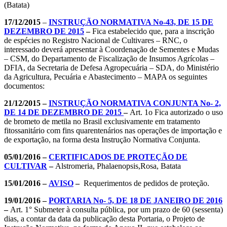
(Batata)
17/12/2015
–
INSTRUÇÃO NORMATIVA No-43, DE 15 DE
DEZEMBRO DE 2015
–
Fica estabelecido que, para a inscrição
de espécies no Registro Nacional de Cultivares – RNC, o
interessado deverá apresentar à Coordenação de Sementes e Mudas
– CSM, do Departamento de Fiscalização de Insumos Agrícolas –
DFIA, da Secretaria de Defesa Agropecuária – SDA, do Ministério
da Agricultura, Pecuária e Abastecimento – MAPA os seguintes
documentos:
21/12/2015 –
INSTRUÇÃO NORMATIVA CONJUNTA No- 2,
DE 14 DE DEZEMBRO DE 2015
–
Art. 1o Fica autorizado o uso
de brometo de metila no Brasil exclusivamente em tratamento
fitossanitário com fins quarentenários nas operações de importação e
de exportação, na forma desta Instrução Normativa Conjunta.
05/01/2016 –
CERTIFICADOS DE PROTEÇÃO DE
CULTIVAR
–
Alstromeria, Phalaenopsis,Rosa, Batata
15/01/2016 –
AVISO
–
Requerimentos de pedidos de proteção.
19/01/2016 –
PORTARIA No- 5, DE 18 DE JANEIRO DE 2016
–
Art. 1° Submeter à consulta pública, por um prazo de 60 (sessenta)
dias, a contar da data da publicação desta Portaria, o Projeto de