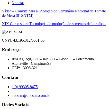
Noticias
Navegação
Vídeo – Convite para a 8ª edição do Seminário Nacional de Tomate
de Mesa (8º SNTM)
de
XIX Curso sobre Tecnologia de produção de sementes de hortaliças
Post
CNPJ: 43.195.312/0001-00
Endereço
Rua Aguaçu, 171 – sala 221 – Bloco E – Loteamento
Alphaville - Campinas/SP
CEP: 13098-321
Contato
(19) 99305-8475
abcsem@abcsem.com.br
Redes Sociais