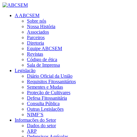
A ABCSEM
Sobre nós
Nossa História
Associados
Parceiros
Diretoria
Equipe ABCSEM
Revistas
Código de ética
Sala de Imprensa
Legislação
Diário Oficial da União
Requisitos Fitossanitários
Sementes e Mudas
Proteção de Cultivares
Defesa Fitossanitária
Consulta Pública
Outras Legislações
NIMF’S
Informações do Setor
Dados do setor
ARP
Defensivos Agrícolas