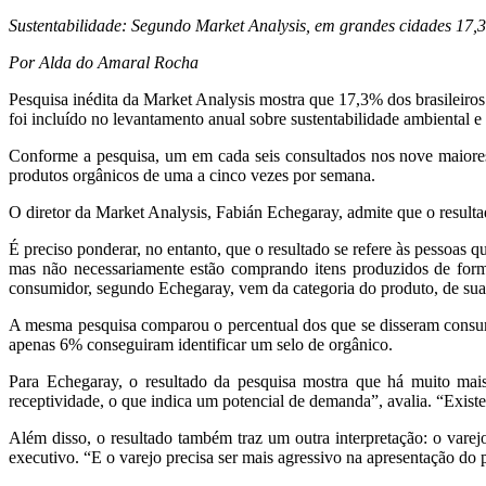
Sustentabilidade: Segundo Market Analysis, em grandes cidades 17,3
Por Alda do Amaral Rocha
Pesquisa inédita da Market Analysis mostra que 17,3% dos brasileiro
foi incluído no levantamento anual sobre sustentabilidade ambiental e
Conforme a pesquisa, um em cada seis consultados nos nove maiores c
produtos orgânicos de uma a cinco vezes por semana.
O diretor da Market Analysis, Fabián Echegaray, admite que o result
É preciso ponderar, no entanto, que o resultado se refere às pessoas
mas não necessariamente estão comprando itens produzidos de forma
consumidor, segundo Echegaray, vem da categoria do produto, de sua 
A mesma pesquisa comparou o percentual dos que se disseram consumi
apenas 6% conseguiram identificar um selo de orgânico.
Para Echegaray, o resultado da pesquisa mostra que há muito mai
receptividade, o que indica um potencial de demanda”, avalia. “Existe
Além disso, o resultado também traz um outra interpretação: o vare
executivo. “E o varejo precisa ser mais agressivo na apresentação do p