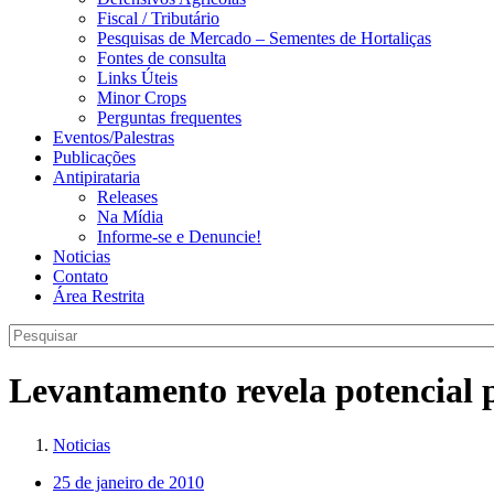
Fiscal / Tributário
Pesquisas de Mercado – Sementes de Hortaliças
Fontes de consulta
Links Úteis
Minor Crops
Perguntas frequentes
Eventos/Palestras
Publicações
Antipirataria
Releases
Na Mídia
Informe-se e Denuncie!
Noticias
Contato
Área Restrita
Levantamento revela potencial 
Noticias
25 de janeiro de 2010