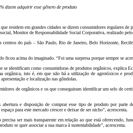
% dizem adquirir esse gênero de produto
s que residem em grandes cidades se dizem consumidores regulares de 
 social, Monitor de Responsabilidade Social Corporativa, realizado pelo
entros do país – São Paulo, Rio de Janeiro, Belo Horizonte, Recife, S
ado ficou acima do imaginado. “Foi uma surpresa porque sempre se acr
 que se identificam como consumidoras de produtos orgânicos, explica 
 orgânica, isto é, em que não há a utilização de agrotóxicos e produ
apresentação e localização nas gôndolas.
dores de orgânicos e os que conseguiram identificar um selo de cert
s abertura e disposição de comprar esse tipo de produto por parte 
 espaço para este mercado crescer e deixar de ser nicho”, acrescenta.
jo precisa ser mais transparente em relação ao que está oferecendo, f
roduto se quer associar a sua marca à sustentabilidade”, acrescenta.