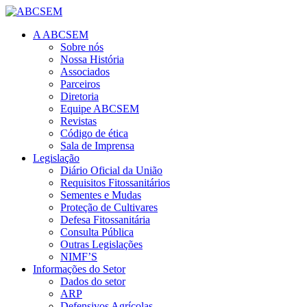
A ABCSEM
Sobre nós
Nossa História
Associados
Parceiros
Diretoria
Equipe ABCSEM
Revistas
Código de ética
Sala de Imprensa
Legislação
Diário Oficial da União
Requisitos Fitossanitários
Sementes e Mudas
Proteção de Cultivares
Defesa Fitossanitária
Consulta Pública
Outras Legislações
NIMF’S
Informações do Setor
Dados do setor
ARP
Defensivos Agrícolas