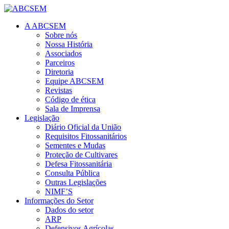
A ABCSEM
Sobre nós
Nossa História
Associados
Parceiros
Diretoria
Equipe ABCSEM
Revistas
Código de ética
Sala de Imprensa
Legislação
Diário Oficial da União
Requisitos Fitossanitários
Sementes e Mudas
Proteção de Cultivares
Defesa Fitossanitária
Consulta Pública
Outras Legislações
NIMF’S
Informações do Setor
Dados do setor
ARP
Defensivos Agrícolas