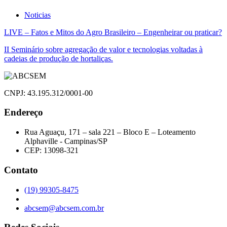
Noticias
Navegação
LIVE – Fatos e Mitos do Agro Brasileiro – Engenheirar ou praticar?
de
II Seminário sobre agregação de valor e tecnologias voltadas à
cadeias de produção de hortaliças.
Post
CNPJ: 43.195.312/0001-00
Endereço
Rua Aguaçu, 171 – sala 221 – Bloco E – Loteamento
Alphaville - Campinas/SP
CEP: 13098-321
Contato
(19) 99305-8475
abcsem@abcsem.com.br