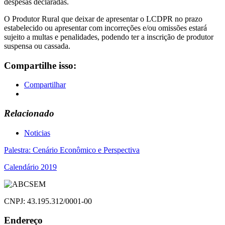
despesas declaradas.
O Produtor Rural que deixar de apresentar o LCDPR no prazo
estabelecido ou apresentar com incorreções e/ou omissões estará
sujeito a multas e penalidades, podendo ter a inscrição de produtor
suspensa ou cassada.
Compartilhe isso:
Compartilhar
Relacionado
Noticias
Navegação
Palestra: Cenário Econômico e Perspectiva
de
Calendário 2019
Post
CNPJ: 43.195.312/0001-00
Endereço