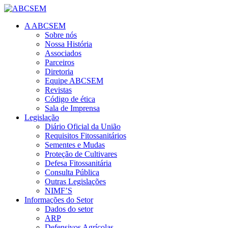
A ABCSEM
Sobre nós
Nossa História
Associados
Parceiros
Diretoria
Equipe ABCSEM
Revistas
Código de ética
Sala de Imprensa
Legislação
Diário Oficial da União
Requisitos Fitossanitários
Sementes e Mudas
Proteção de Cultivares
Defesa Fitossanitária
Consulta Pública
Outras Legislações
NIMF’S
Informações do Setor
Dados do setor
ARP
Defensivos Agrícolas