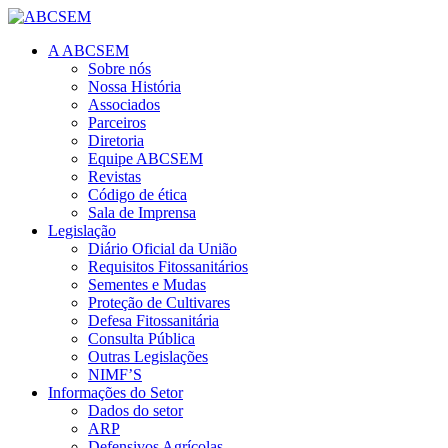
A ABCSEM
Sobre nós
Nossa História
Associados
Parceiros
Diretoria
Equipe ABCSEM
Revistas
Código de ética
Sala de Imprensa
Legislação
Diário Oficial da União
Requisitos Fitossanitários
Sementes e Mudas
Proteção de Cultivares
Defesa Fitossanitária
Consulta Pública
Outras Legislações
NIMF’S
Informações do Setor
Dados do setor
ARP
Defensivos Agrícolas