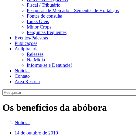
Fiscal / Tributário
Pesquisas de Mercado – Sementes de Hortaliças
Fontes de consulta
Links Úteis
Minor Crops
Perguntas frequentes
Eventos/Palestras
Publicações
Antipirataria
Releases
Na Mídia
Informe-se e Denuncie!
Noticias
Contato
Área Restrita
Os benefícios da abóbora
Noticias
14 de outubro de 2010