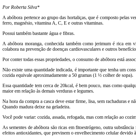
Por Roberta Silva*
A abóbora pertence ao grupo das hortaliças, que é composto pelas ver
ferro, magnésio, vitamina A, C, E e outras vitaminas.
Possui também bastante água e fibras.
A abóbora moranga, conhecida também como jerimum é rica em vita
colabora na prevenção de doenças cardiovasculares e outros benefício
Por conter todas essas propriedades, o consumo de abóbora está assoc
Não existe uma quantidade indicada, é importante que tenha um consu
cozida equivale aproximadamente a 50 gramas (1 ½ colher de sopa).
Essa quantidade tem cerca de 20kcal, é bem pouco, mas como qualqu
maior em relação às demais verduras e legumes.
Na hora da compra a casca deve estar firme, lisa, sem rachaduras e 
Quando madura deixe na geladeira.
Você pode variar: cozida, assada, refogada, mas com relação ao cozim
As sementes de abóbora são ricas em fitoestrógeno, outra substância
efeitos antioxidantes, que previnem o envelhecimento celular devido à