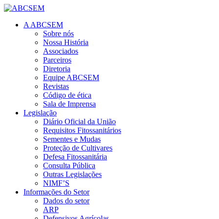
A ABCSEM
Sobre nós
Nossa História
Associados
Parceiros
Diretoria
Equipe ABCSEM
Revistas
Código de ética
Sala de Imprensa
Legislação
Diário Oficial da União
Requisitos Fitossanitários
Sementes e Mudas
Proteção de Cultivares
Defesa Fitossanitária
Consulta Pública
Outras Legislações
NIMF’S
Informações do Setor
Dados do setor
ARP
Defensivos Agrícolas