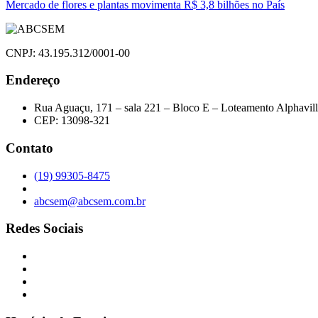
de
Mercado de flores e plantas movimenta R$ 3,8 bilhões no País
Post
CNPJ: 43.195.312/0001-00
Endereço
Rua Aguaçu, 171 – sala 221 – Bloco E – Loteamento Alphavil
CEP: 13098-321
Contato
(19) 99305-8475
abcsem@abcsem.com.br
Redes Sociais