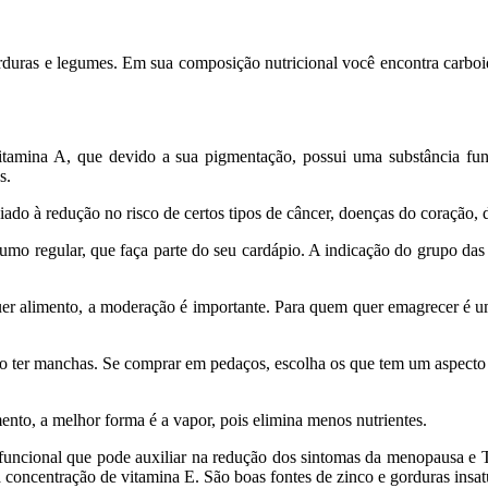
duras e legumes. Em sua composição nutricional você encontra carboidra
mina A, que devido a sua pigmentação, possui uma substância funcio
s.
iado à redução no risco de certos tipos de câncer, doenças do coração,
mo regular, que faça parte do seu cardápio. A indicação do grupo das 
er alimento, a moderação é importante. Para quem quer emagrecer é u
não ter manchas. Se comprar em pedaços, escolha os que tem um aspecto 
ento, a melhor forma é a vapor, pois elimina menos nutrientes.
 funcional que pode auxiliar na redução dos sintomas da menopausa e T
 concentração de vitamina E. São boas fontes de zinco e gorduras insat