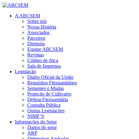
A ABCSEM
Sobre nós
Nossa História
Associados
Parceiros
Diretoria
Equipe ABCSEM
Revistas
Código de ética
Sala de Imprensa
Legislação
Diário Oficial da União
Requisitos Fitossanitários
Sementes e Mudas
Proteção de Cultivares
Defesa Fitossanitária
Consulta Pública
Outras Legislações
NIMF’S
Informações do Setor
Dados do setor
ARP
Defensivos Agrícolas