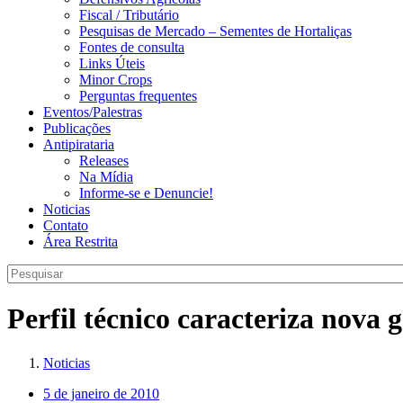
Fiscal / Tributário
Pesquisas de Mercado – Sementes de Hortaliças
Fontes de consulta
Links Úteis
Minor Crops
Perguntas frequentes
Eventos/Palestras
Publicações
Antipirataria
Releases
Na Mídia
Informe-se e Denuncie!
Noticias
Contato
Área Restrita
Perfil técnico caracteriza nova 
Noticias
5 de janeiro de 2010