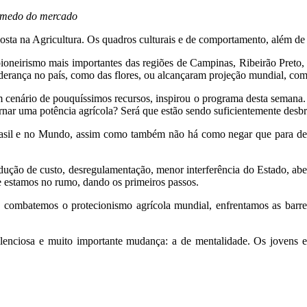
r medo do mercado
 na Agricultura. Os quadros culturais e de comportamento, além de re
oneirismo mais importantes das regiões de Campinas, Ribeirão Preto,
iderança no país, como das flores, ou alcançaram projeção mundial, co
um cenário de pouquíssimos recursos, inspirou o programa desta semana. 
tornar uma potência agrícola? Será que estão sendo suficientemente desb
rasil e no Mundo, assim como também não há como negar que para de
edução de custo, desregulamentação, menor interferência do Estado, ab
e estamos no rumo, dando os primeiros passos.
 combatemos o protecionismo agrícola mundial, enfrentamos as barrei
ilenciosa e muito importante mudança: a de mentalidade. Os jovens 