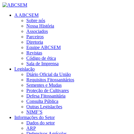
A ABCSEM
Sobre nós
Nossa História
Associados
Parceiros
Diretoria
Equipe ABCSEM
Revistas
Código de ética
Sala de Imprensa
Legislação
Diário Oficial da União
Requisitos Fitossanitários
Sementes e Mudas
Proteção de Cultivares
Defesa Fitossanitária
Consulta Pública
Outras Legislações
NIMF’S
Informações do Setor
Dados do setor
ARP
Defensivos Agrícolas