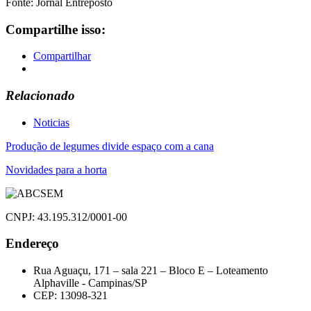
Fonte: Jornal Entreposto
Compartilhe isso:
Compartilhar
Relacionado
Noticias
Navegação
Produção de legumes divide espaço com a cana
de
Novidades para a horta
Post
CNPJ: 43.195.312/0001-00
Endereço
Rua Aguaçu, 171 – sala 221 – Bloco E – Loteamento
Alphaville - Campinas/SP
CEP: 13098-321