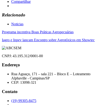
Compartilhar
Relacionado
Noticias
Navegação
Programa incentiva Boas Práticas Agropecuárias
de
Iagro e Inpev lançam Encontro sobre Agrotóxicos em Showtec
Post
CNPJ: 43.195.312/0001-00
Endereço
Rua Aguaçu, 171 – sala 221 – Bloco E – Loteamento
Alphaville - Campinas/SP
CEP: 13098-321
Contato
(19) 99305-8475