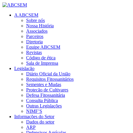
A ABCSEM
Sobre nós
Nossa História
Associados
Parceiros
Diretoria
Equipe ABCSEM
Revistas
Código de ética
Sala de Imprensa
Legislação
Diário Oficial da União
Requisitos Fitossanitários
Sementes e Mudas
Proteção de Cultivares
Defesa Fitossanitária
Consulta Pública
Outras Legislações
NIMF’S
Informações do Setor
Dados do setor
ARP
Defensivos Agrícolas