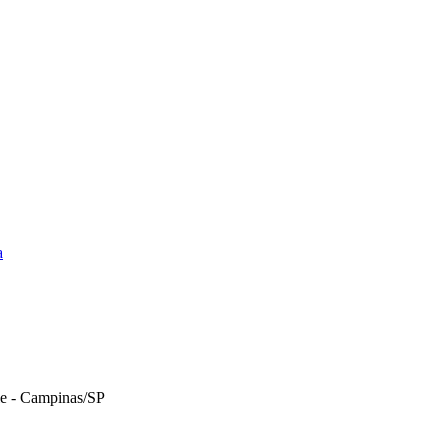
a
le - Campinas/SP