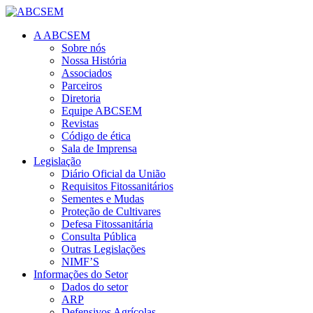
A ABCSEM
Sobre nós
Nossa História
Associados
Parceiros
Diretoria
Equipe ABCSEM
Revistas
Código de ética
Sala de Imprensa
Legislação
Diário Oficial da União
Requisitos Fitossanitários
Sementes e Mudas
Proteção de Cultivares
Defesa Fitossanitária
Consulta Pública
Outras Legislações
NIMF’S
Informações do Setor
Dados do setor
ARP
Defensivos Agrícolas