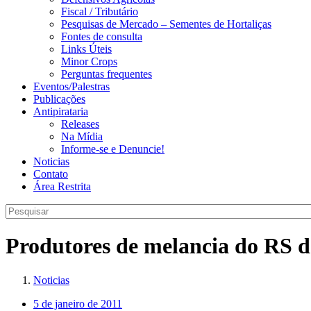
Fiscal / Tributário
Pesquisas de Mercado – Sementes de Hortaliças
Fontes de consulta
Links Úteis
Minor Crops
Perguntas frequentes
Eventos/Palestras
Publicações
Antipirataria
Releases
Na Mídia
Informe-se e Denuncie!
Noticias
Contato
Área Restrita
Produtores de melancia do RS d
Noticias
5 de janeiro de 2011