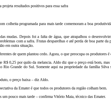
projeta resultados positivos para essa safra
com colheita programada para mais tarde comemoram a boa produtividad
 das mudas. Depois foi a falta de água, que atrapalhou o desenvolvi
oblemas com a safra. Frutas desparelhas e até perda de boa parte da p
tão em outra situação.
ferentes de quem plantou cedo. Agora, o que preocupa os produtores é 
je R$ 0,25 por quilo da melancia. Aldo diz que o preço está bom, mas 
 Rio Grande do Sul. Somente aqui na propriedade da família Silva sã
duto, o preço baixa – diz Aldo.
pectativa da Emater é que todos os produtores da região colham bem.
as um pouco mais tarde – confirma Vitório Maia, técnico das Emater.