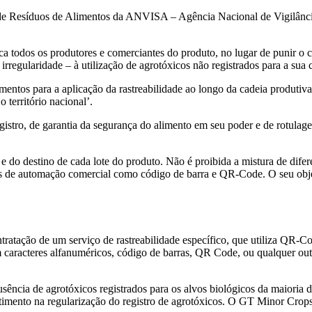
 Resíduos de Alimentos da ANVISA – Agência Nacional de Vigilância S
ca todos os produtores e comerciantes do produto, no lugar de punir o c
 irregularidade – à utilização de agrotóxicos não registrados para a sua c
entos para a aplicação da rastreabilidade ao longo da cadeia produtiva
 território nacional’.
gistro, de garantia da segurança do alimento em seu poder e de rotulage
 e do destino de cada lote do produto. Não é proibida a mistura de difere
s de automação comercial como código de barra e QR-Code. O seu objetiv
tratação de um serviço de rastreabilidade específico, que utiliza QR-
m caracteres alfanuméricos, código de barras, QR Code, ou qualquer outr
ausência de agrotóxicos registrados para os alvos biológicos da maioria 
timento na regularização do registro de agrotóxicos. O GT Minor Cr