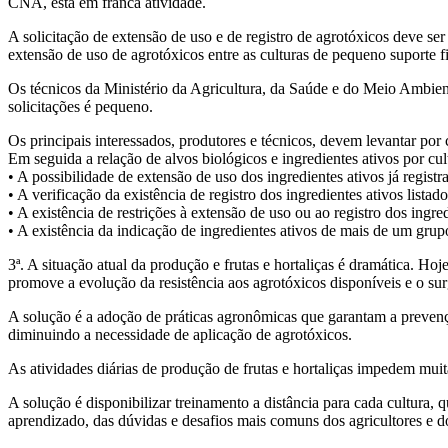
CNA, está em franca atividade.
A solicitação de extensão de uso e de registro de agrotóxicos deve ser 
extensão de uso de agrotóxicos entre as culturas de pequeno suporte fit
Os técnicos da Ministério da Agricultura, da Saúde e do Meio Ambient
solicitações é pequeno.
Os principais interessados, produtores e técnicos, devem levantar por c
Em seguida a relação de alvos biológicos e ingredientes ativos por cu
• A possibilidade de extensão de uso dos ingredientes ativos já regi
• A verificação da existência de registro dos ingredientes ativos listad
• A existência de restrições à extensão de uso ou ao registro dos ingr
• A existência da indicação de ingredientes ativos de mais de um grup
3ª. A situação atual da produção e frutas e hortaliças é dramática. Ho
promove a evolução da resistência aos agrotóxicos disponíveis e o su
A solução é a adoção de práticas agronômicas que garantam a prevenção
diminuindo a necessidade de aplicação de agrotóxicos.
As atividades diárias de produção de frutas e hortaliças impedem muit
A solução é disponibilizar treinamento a distância para cada cultura,
aprendizado, das dúvidas e desafios mais comuns dos agricultores e do