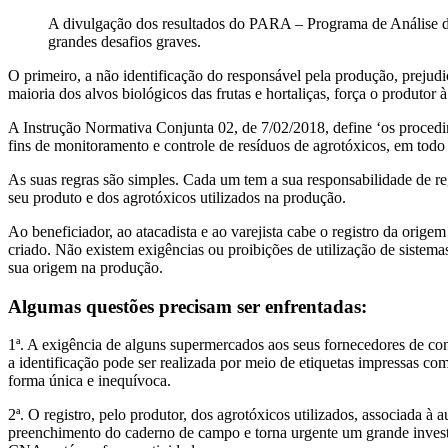
A divulgação dos resultados do PARA – Programa de Análise de
grandes desafios graves.
O primeiro, a não identificação do responsável pela produção, prejudi
maioria dos alvos biológicos das frutas e hortaliças, força o produtor à
A Instrução Normativa Conjunta 02, de 7/02/2018, define ‘os procedim
fins de monitoramento e controle de resíduos de agrotóxicos, em todo o
As suas regras são simples. Cada um tem a sua responsabilidade de re
seu produto e dos agrotóxicos utilizados na produção.
Ao beneficiador, ao atacadista e ao varejista cabe o registro da origem
criado. Não existem exigências ou proibições de utilização de sistema
sua origem na produção.
Algumas questões precisam ser enfrentadas:
1ª. A exigência de alguns supermercados aos seus fornecedores de con
a identificação pode ser realizada por meio de etiquetas impressas co
forma única e inequívoca.
2ª. O registro, pelo produtor, dos agrotóxicos utilizados, associada à 
preenchimento do caderno de campo e torna urgente um grande inves