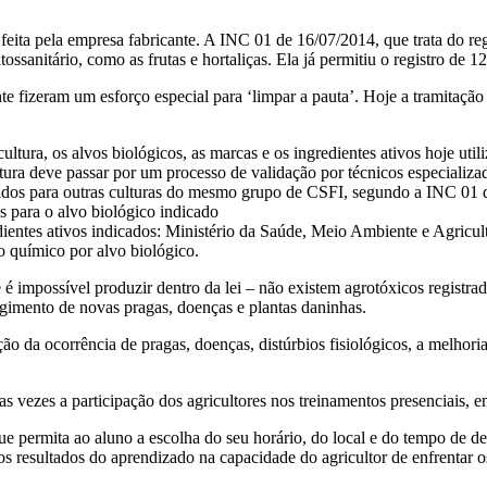
feita pela empresa fabricante. A INC 01 de 16/07/2014, que trata do regi
ossanitário, como as frutas e hortaliças. Ela já permitiu o registro de 
e fizeram um esforço especial para ‘limpar a pauta’. Hoje a tramitação
ultura, os alvos biológicos, as marcas e os ingredientes ativos hoje util
ltura deve passar por um processo de validação por técnicos especializa
strados para outras culturas do mesmo grupo de CSFI, segundo a INC 01
os para o alvo biológico indicado
edientes ativos indicados: Ministério da Saúde, Meio Ambiente e Agricul
o químico por alvo biológico.
je é impossível produzir dentro da lei – não existem agrotóxicos registr
rgimento de novas pragas, doenças e plantas daninhas.
 da ocorrência de pragas, doenças, distúrbios fisiológicos, a melhoria 
as vezes a participação dos agricultores nos treinamentos presenciais, 
 que permita ao aluno a escolha do seu horário, do local e do tempo de d
s resultados do aprendizado na capacidade do agricultor de enfrentar os