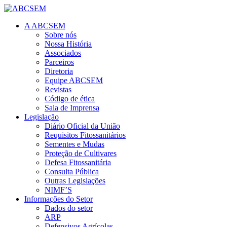
A ABCSEM
Sobre nós
Nossa História
Associados
Parceiros
Diretoria
Equipe ABCSEM
Revistas
Código de ética
Sala de Imprensa
Legislação
Diário Oficial da União
Requisitos Fitossanitários
Sementes e Mudas
Proteção de Cultivares
Defesa Fitossanitária
Consulta Pública
Outras Legislações
NIMF’S
Informações do Setor
Dados do setor
ARP
Defensivos Agrícolas