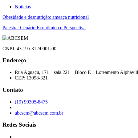
Noticias
Navegação
Obesidade e desnutrição: ameaça nutricional
de
Palestra: Cenário Econômico e Perspectiva
Post
CNPJ: 43.195.312/0001-00
Endereço
Rua Aguaçu, 171 – sala 221 – Bloco E – Loteamento Alphavil
CEP: 13098-321
Contato
(19) 99305-8475
abcsem@abcsem.com.br
Redes Sociais