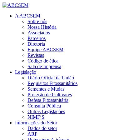
A ABCSEM
Sobre nós
Nossa História
Associados
Parceiros
Diretoria
Equipe ABCSEM
Revistas
Código de ética
Sala de Imprensa
Legislação
Diário Oficial da União
Requisitos Fitossanitários
Sementes e Mudas
Proteção de Cultivares
Defesa Fitossanitária
Consulta Pública
Outras Legislações
NIMF’S
Informações do Setor
Dados do setor
ARP
Defensivos Agrícolas