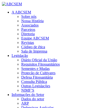
A ABCSEM
Sobre nós
Nossa História
Associados
Parceiros
Diretoria
Equipe ABCSEM
Revistas
Código de ética
Sala de Imprensa
Legislação
Diário Oficial da União
Requisitos Fitossanitários
Sementes e Mudas
Proteção de Cultivares
Defesa Fitossanitária
Consulta Pública
Outras Legislações
NIMF’S
Informações do Setor
Dados do setor
ARP
Defensivos Agrícolas