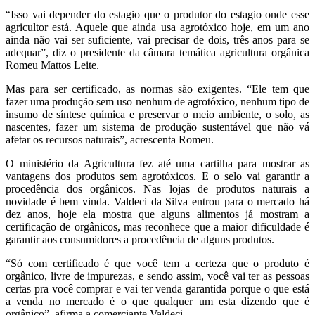
“Isso vai depender do estagio que o produtor do estagio onde esse
agricultor está. Aquele que ainda usa agrotóxico hoje, em um ano
ainda não vai ser suficiente, vai precisar de dois, três anos para se
adequar”, diz o presidente da câmara temática agricultura orgânica
Romeu Mattos Leite.
Mas para ser certificado, as normas são exigentes. “Ele tem que
fazer uma produção sem uso nenhum de agrotóxico, nenhum tipo de
insumo de síntese química e preservar o meio ambiente, o solo, as
nascentes, fazer um sistema de produção sustentável que não vá
afetar os recursos naturais”, acrescenta Romeu.
O ministério da Agricultura fez até uma cartilha para mostrar as
vantagens dos produtos sem agrotóxicos. E o selo vai garantir a
procedência dos orgânicos. Nas lojas de produtos naturais a
novidade é bem vinda. Valdeci da Silva entrou para o mercado há
dez anos, hoje ela mostra que alguns alimentos já mostram a
certificação de orgânicos, mas reconhece que a maior dificuldade é
garantir aos consumidores a procedência de alguns produtos.
“Só com certificado é que você tem a certeza que o produto é
orgânico, livre de impurezas, e sendo assim, você vai ter as pessoas
certas pra você comprar e vai ter venda garantida porque o que está
a venda no mercado é o que qualquer um esta dizendo que é
orgânico”, afirma a comerciante Valdeci.