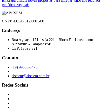
Embrapa discute novas propostas para agregar valor aos recursos
genéticos vegetais
Post
CNPJ: 43.195.312/0001-00
Endereço
Rua Aguaçu, 171 – sala 221 – Bloco E – Loteamento
Alphaville - Campinas/SP
CEP: 13098-321
Contato
(19) 99305-8475
abcsem@abcsem.com.br
Redes Sociais